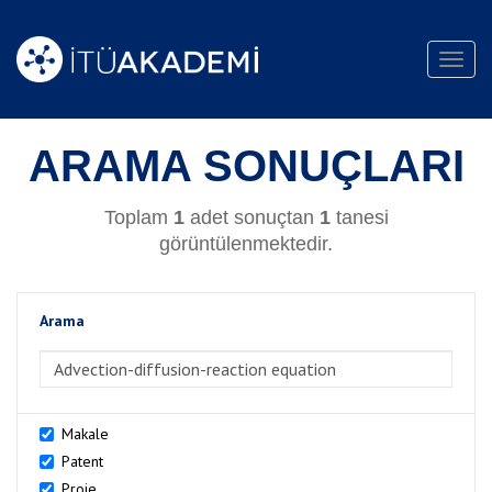
Toggl
navig
ARAMA SONUÇLARI
Toplam
1
adet sonuçtan
1
tanesi
görüntülenmektedir.
Arama
>Arama
Makale
Patent
Proje