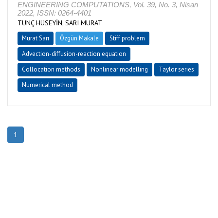
ENGINEERING COMPUTATIONS, Vol. 39, No. 3, Nisan
2022, ISSN: 0264-4401
TUNÇ HÜSEYİN, SARI MURAT
Murat Sarı
Özgün Makale
Stiff problem
Advection-diffusion-reaction equation
Collocation methods
Nonlinear modelling
Taylor series
Numerical method
1