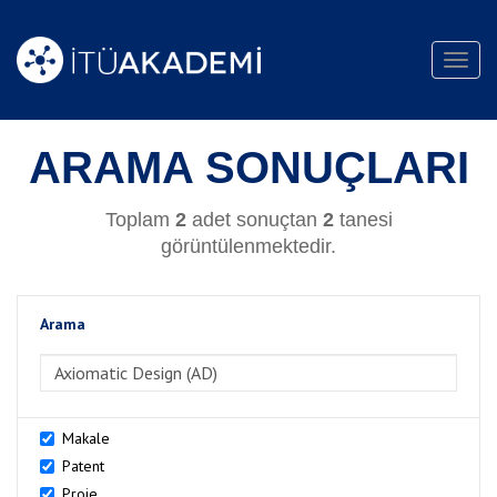
Toggl
navig
ARAMA SONUÇLARI
Toplam
2
adet sonuçtan
2
tanesi
görüntülenmektedir.
Arama
>Arama
Makale
Patent
Proje