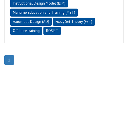
Instructional Design Model (IDM)
Maritime Education and Training (MET)
Axiomatic Design (AD)
Fuzzy Set Theory (FST)
Offshore training
BOSIET
1