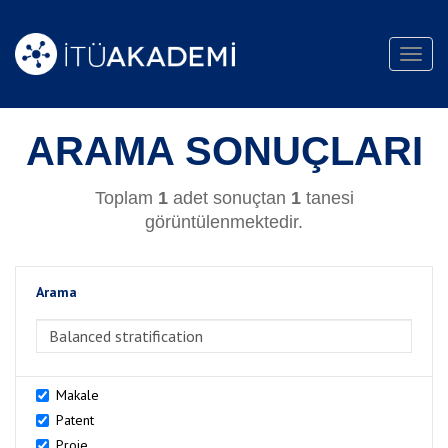
Toggl
navig
ARAMA SONUÇLARI
Toplam
1
adet sonuçtan
1
tanesi
görüntülenmektedir.
Arama
>Arama
Makale
Patent
Proje