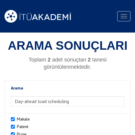
Toggl
navig
ARAMA SONUÇLARI
Toplam
2
adet sonuçtan
2
tanesi
görüntülenmektedir.
Arama
>Arama
Makale
Patent
Proje