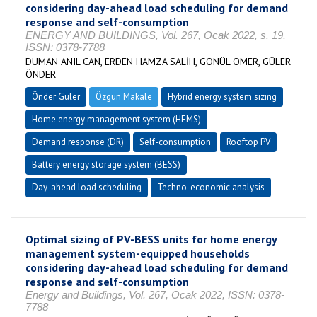
considering day-ahead load scheduling for demand
response and self-consumption
ENERGY AND BUILDINGS, Vol. 267, Ocak 2022, s. 19,
ISSN: 0378-7788
DUMAN ANIL CAN, ERDEN HAMZA SALİH, GÖNÜL ÖMER, GÜLER
ÖNDER
Önder Güler
Özgün Makale
Hybrid energy system sizing
Home energy management system (HEMS)
Demand response (DR)
Self-consumption
Rooftop PV
Battery energy storage system (BESS)
Day-ahead load scheduling
Techno-economic analysis
Optimal sizing of PV-BESS units for home energy
management system-equipped households
considering day-ahead load scheduling for demand
response and self-consumption
Energy and Buildings, Vol. 267, Ocak 2022, ISSN: 0378-
7788