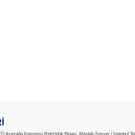
İ
 İTÜ Ayazağa Kampüsü Rektörlük Binası, Maslak-Sarıyer / İstanbul Te