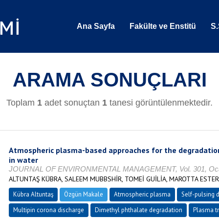
Ana Sayfa
Fakülte ve Enstitü
S.
ARAMA SONUÇLARI
Toplam
1
adet sonuçtan
1
tanesi görüntülenmektedir.
Atmospheric plasma-based approaches for the degradatio
in water
JOURNAL OF ENVIRONMENTAL MANAGEMENT, Vol. 301, Ocak 
ALTUNTAŞ KÜBRA, SALEEM MUBBSHİR, TOMEİ GUİLİA, MAROTTA ESTER,
Kübra Altuntaş
Özgün Makale
Atmospheric plasma
Self-pulsing 
Multipin corona discharge
Dimethyl phthalate degradation
Plasma t