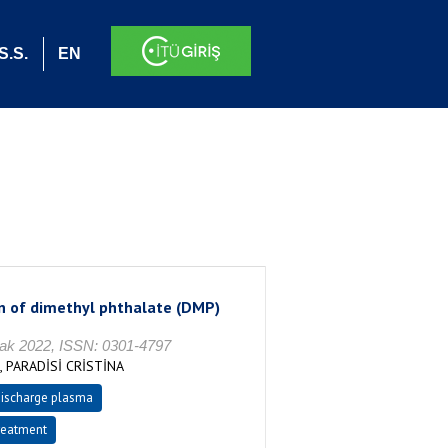
S.S.
EN
n of dimethyl phthalate (DMP)
2022, ISSN: 0301-4797
 PARADİSİ CRİSTİNA
discharge plasma
reatment