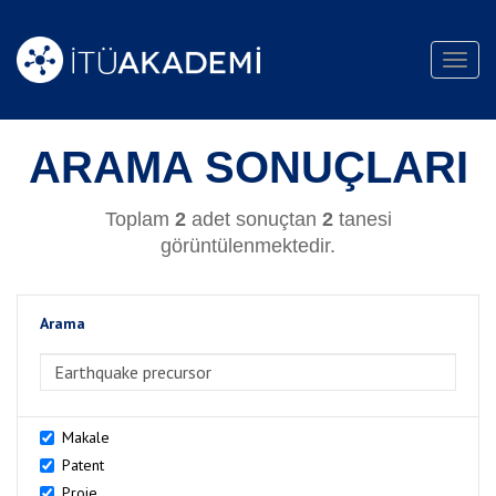
Toggl
navig
ARAMA SONUÇLARI
Toplam
2
adet sonuçtan
2
tanesi
görüntülenmektedir.
Arama
>Arama
Makale
Patent
Proje