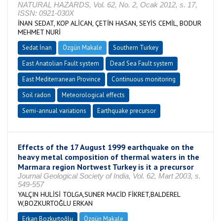
NATURAL HAZARDS, Vol. 62, No. 2, Ocak 2012, s. 17,
ISSN: 0921-030X
İNAN SEDAT, KOP ALİCAN, ÇETİN HASAN, SEYİS CEMİL, BODUR
MEHMET NURİ
Sedat İnan
Özgün Makale
Southern Turkey
East Anatolian Fault system
Dead Sea Fault system
East Mediterranean Province
Continuous monitoring
Soil radon
Meteorological effects
Semi-annual variations
Earthquake precursor
Effects of the 17 August 1999 earthquake on the
heavy metal composition of thermal waters in the
Marmara region Nortwest Turkey is it a precursor
Journal Geological Society of India, Vol. 62, Mart 2003, s.
549-557
YALÇIN HULİSİ TOLGA,SUNER MACİD FİKRET,BALDEREL
W,BOZKURTOĞLU ERKAN
Erkan Bozkurtoğlu
Özgün Makale