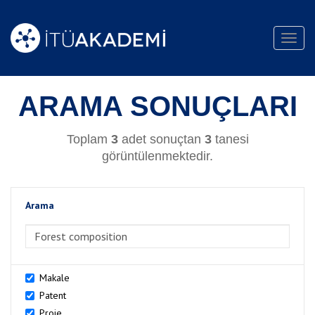
Toggl
navig
ARAMA SONUÇLARI
Toplam
3
adet sonuçtan
3
tanesi
görüntülenmektedir.
Arama
>Arama
Makale
Patent
Proje