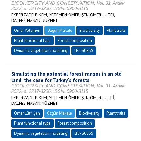
BIODIVERSITY AND CONSERVATION, Vol. 31, Aralık
2022, s. 3217-3236, ISSN: 0960-3115
EKBERZADE BİKEM, YETEMEN ÖMER, ŞEN ÖMER LÜTFİ,
DALFES HASAN NÜZHET
Ömer Yetemen
Özgün Makale
Biodiversity
Plant traits
Plant functional type
Forest composition
Dynamic vegetation modeling
LPJ-GUESS
Simulating the potential forest ranges in an old
land: the case for Turkey's forests
BIODIVERSITY AND CONSERVATION, Vol. 31, Aralık
2022, s. 3217-3236, ISSN: 0960-3115
EKBERZADE BİKEM, YETEMEN ÖMER, ŞEN ÖMER LÜTFİ,
DALFES HASAN NÜZHET
Ömer Lütfi Şen
Özgün Makale
Biodiversity
Plant traits
Plant functional type
Forest composition
Dynamic vegetation modeling
LPJ-GUESS