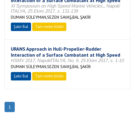
Interaction of a Surface Combatant at High Speed
XI Symposium on High Speed Marine Vehicles,, Napoli/
İTALYA, 25 Ekim 2017, s. 131-139
DUMAN SÜLEYMAN,SEZEN SAVAŞ,BAL ŞAKİR
Şakir Bal
Tam metin bildiri
URANS Approach in Hull-Propeller-Rudder
Interaction of a Surface Combatant at High Speed
HSMV 2017, Napoli/İTALYA, No. 9, 25 Ekim 2017, s. 1-10
DUMAN SÜLEYMAN,SEZEN SAVAŞ,BAL ŞAKİR
Şakir Bal
Tam metin bildiri
1