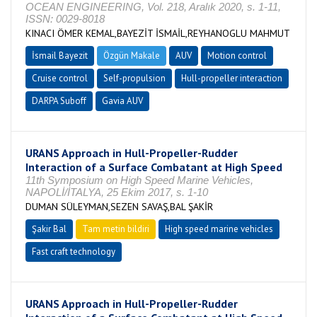
OCEAN ENGINEERING, Vol. 218, Aralık 2020, s. 1-11,
ISSN: 0029-8018
KINACI ÖMER KEMAL,BAYEZİT İSMAİL,REYHANOGLU MAHMUT
İsmail Bayezit
Özgün Makale
AUV
Motion control
Cruise control
Self-propulsion
Hull-propeller interaction
DARPA Suboff
Gavia AUV
URANS Approach in Hull-Propeller-Rudder
Interaction of a Surface Combatant at High Speed
11th Symposium on High Speed Marine Vehicles,
NAPOLİ/İTALYA, 25 Ekim 2017, s. 1-10
DUMAN SÜLEYMAN,SEZEN SAVAŞ,BAL ŞAKİR
Şakir Bal
Tam metin bildiri
High speed marine vehicles
Fast craft technology
URANS Approach in Hull-Propeller-Rudder