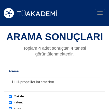
Toggl
navig
ARAMA SONUÇLARI
Toplam
4
adet sonuçtan
4
tanesi
görüntülenmektedir.
Arama
>Arama
Makale
Patent
Proje