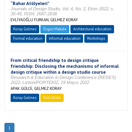
“Bahar Atölyeleri”
Journals of Design Studio, Vol. 4, No. 2, Ekim 2022, s.
35-49, ISSN: 2687-2838
EVLİYAOĞLU FURKAN, GELMEZ KORAY
Koray Gelmez
Özgün Makale
Architectural education
Formal education
Informal education
Workshops
From critical friendship to design critique
friendship: Disclosing the mechanisms of informal
design critique within a design studio course
Research & Education in Design Conference (REDES)
2022, Lizbon/PORTEKİZ, 19 Mayıs 2022
APAK GÜLCE, GELMEZ KORAY
Koray Gelmez
Özet Bildiri
1