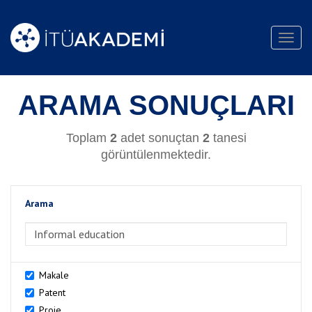
Toggl
navig
ARAMA SONUÇLARI
Toplam
2
adet sonuçtan
2
tanesi
görüntülenmektedir.
Arama
>Arama
Makale
Patent
Proje