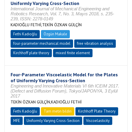
Uniformly Varying Cross-Section
International Journal of Mechanical Engineering and
Robotics Research, Vol. 7, No. 3, Mayıs 2018, s. 235-
239, ISSN: 2278-0149
KADIOĞLU FETHİ,TEKİN ÖZKAN GÜLÇİN
Fethi Kadıoğlu
Özgün Makale
four-parameter mechanical model
free vibration analysis
Kirchhoff plate theory
mixed finite element
Four-Parameter Viscoelastic Model for the Plates
of Uniformly Varying Cross-Section
Engineering and Innovative Materials VI 6th ICEIM 2017.
(Defect and Diffusion Forum), Tokyo/JAPONYA, 3 Eylül
2017
TEKİN ÖZKAN GÜLÇİN,KADIOĞLU FETHİ
Fethi Kadıoğlu
Tam metin bildiri
Kirchhoff Plate Theory
MFE
Uniformly Varying Cross-Section
Viscoelasticity