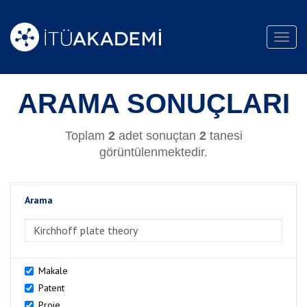
Toggl
navig
ARAMA SONUÇLARI
Toplam
2
adet sonuçtan
2
tanesi
görüntülenmektedir.
Arama
>Arama
Makale
Patent
Proje