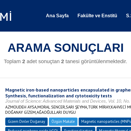
Ana Sayfa
Fakülte ve Enstitü
S.
ARAMA SONUÇLARI
Toplam
2
adet sonuçtan
2
tanesi görüntülenmektedir.
Magnetic iron-based nanoparticles encapsulated in graph
Synthesis, functionalization and cytotoxicity tests
Journal of Science: Advanced Materials and Devices, Vol. 10, No.
AZMOUDEH AYSA,MORAL SENCER,SARI ŞEYMA,TÜRK MİRAY,KAHVECİ 
DOĞANAY GİZEM,AĞAOĞULLARI DUYGU
Gizem Dinler Doğanay
Özgün Makale
Magnetic nanoparticles (MNPs
Reduced graphene oxide (rGO)
Functionalization
Magnetic/thermal p