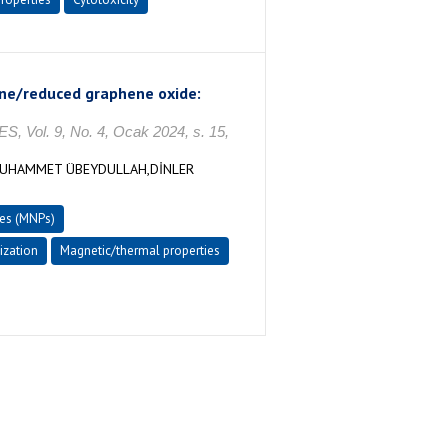
ene/reduced graphene oxide:
. 9, No. 4, Ocak 2024, s. 15,
MUHAMMET ÜBEYDULLAH,DİNLER
les (MNPs)
ization
Magnetic/thermal properties