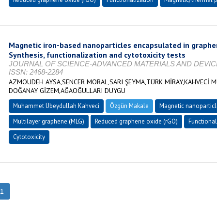
Magnetic iron-based nanoparticles encapsulated in graph
Synthesis, functionalization and cytotoxicity tests
JOURNAL OF SCIENCE-ADVANCED MATERIALS AND DEVICES, Vol
ISSN: 2468-2284
AZMOUDEH AYSA,SENCER MORAL,SARI ŞEYMA,TÜRK MİRAY,KAHVECİ 
DOĞANAY GİZEM,AĞAOĞULLARI DUYGU
Muhammet Übeydullah Kahveci
Özgün Makale
Magnetic nanopartic
Multilayer graphene (MLG)
Reduced graphene oxide (rGO)
Functional
Cytotoxicity
1