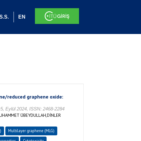
S.S.
EN
ene/reduced graphene oxide:
 5, Eylül 2024, ISSN: 2468-2284
MUHAMMET ÜBEYDULLAH,DİNLER
)
Multilayer graphene (MLG)
roperties
Cytotoxicity