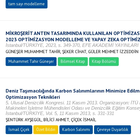
tam sayı modelleme
MİKROŞERİT ANTEN TASARIMINDA KULLANILAN OPTİMİZAS
2023 OPTİMİZASYON MODELLEME VE YAPAY ZEKA OPTİMİ
İstanbul/TÜRKİYE, 2023, s. 349-370, EFE AKADEMİ YAYINLARI
GÜNEŞER MUHAMMET TAHİR, ŞEKER CİHAT, GÜLER MEHMET İZZEDDİN
Muhammet Tahir Güneşer
Bilimsel Kitap
Kitap Bölümü
Deniz Taşımacılığında Karbon Salınımlarının Minimize Edil
Optimizasyon Teknikleri
5. Ulusal Denizcilik Kongresi. 11 Kasım 2013. Organizasyon: İTÜ 
Makineleri İşletme Mühendisleri Odası ve Denizcilik Eğitim Konse
İstanbul/TÜRKİYE, Vol. 5, 11 Kasım 2013, s. 331-331
ŞENTÜRK AYŞEGÜL, BİLİCİ AHMET, ÇİÇEK İSMAİL
İsmail Çiçek
Özet Bildiri
Karbon Salınımı
Çevreye Duyarlılık