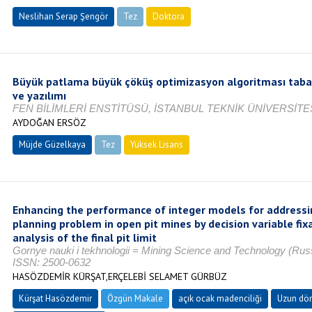
Neslihan Serap Şengör
Tez
Doktora
Tamamlandı
Büyük patlama büyük çöküş optimizasyon algoritması taba
ve yazılımı
FEN BİLİMLERİ ENSTİTÜSÜ, İSTANBUL TEKNİK ÜNİVERSİTES
AYDOĞAN ERSÖZ
Müjde Güzelkaya
Tez
Yüksek Lisans
Tamamlandı
Enhancing the performance of integer models for addressi
planning problem in open pit mines by decision variable fi
analysis of the final pit limit
Gornye nauki i tekhnologii = Mining Science and Technology (Russi
ISSN: 2500-0632
HASÖZDEMİR KÜRŞAT,ERÇELEBİ SELAMET GÜRBÜZ
Kürşat Hasözdemir
Özgün Makale
açık ocak madenciliği
Uzun dö