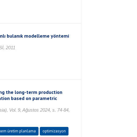
nlı bulanık modelleme yöntemi
İ, 2011
ng the long-term production
xation based on parametric
a), Vol. 9, Ağustos 2024, s. 74-84,
nem üretim planlama
optimizasyon