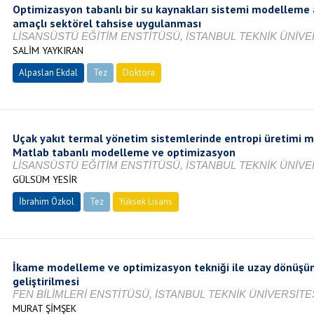
Optimizasyon tabanlı bir su kaynakları sistemi modelleme ar
amaçlı sektörel tahsise uygulanması
LİSANSÜSTÜ EĞİTİM ENSTİTÜSÜ, İSTANBUL TEKNİK ÜNİVER
SALİM YAYKIRAN
Alpaslan Ekdal
Tez
Doktora
Tamamlandı
Uçak yakıt termal yönetim sistemlerinde entropi üretimi 
Matlab tabanlı modelleme ve optimizasyon
LİSANSÜSTÜ EĞİTİM ENSTİTÜSÜ, İSTANBUL TEKNİK ÜNİVER
GÜLSÜM YESİR
İbrahim Özkol
Tez
Yüksek Lisans
Tamamlandı
İkame modelleme ve optimizasyon tekniği ile uzay dönüşüm
geliştirilmesi
FEN BİLİMLERİ ENSTİTÜSÜ, İSTANBUL TEKNİK ÜNİVERSİTES
MURAT ŞİMŞEK