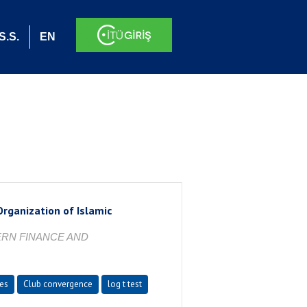
S.S.
EN
Organization of Islamic
ERN FINANCE AND
ies
Club convergence
log t test