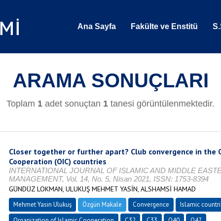
Ana Sayfa
Fakülte ve Enstitü
S.
ARAMA SONUÇLARI
Toplam
1
adet sonuçtan
1
tanesi görüntülenmektedir.
Closer together or further apart? Club convergence in the 
Cooperation (OIC) countries
INTERNATIONAL JOURNAL OF ISLAMIC AND MIDDLE EAST
MANAGEMENT, Vol. 14, No. 5, Nisan 2021, ISSN: 1753-8394
GÜNDÜZ LOKMAN, ULUKUŞ MEHMET YASİN, ALSHAMSİ HAMAD
Mehmet Yasin Ulukuş
Özgün Makale
Convergence
Islamic countr
Organization of Islamic Cooperation
C32
C33
O40
O47