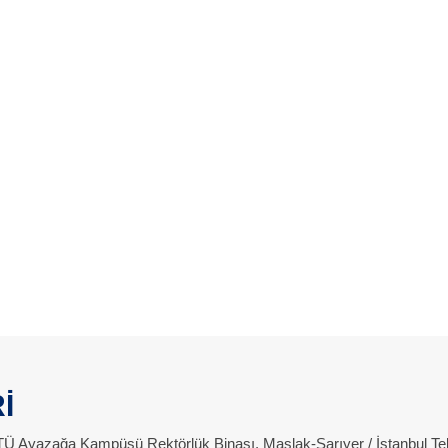
İ
 İTÜ Ayazağa Kampüsü Rektörlük Binası, Maslak-Sarıyer / İstanbul Te