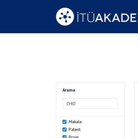
Arama
>Arama
Makale
Patent
Proje