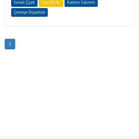
İsmail Çiçek
Özet Bildiri
Karbon Salınımı
Çevreye Duyarlılık
1