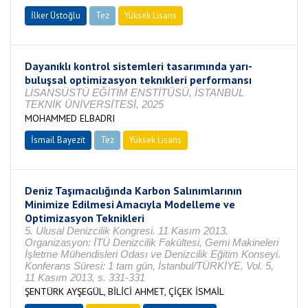
İlker Üstoğlu
Tez
Yüksek Lisans
Tamamlandı
Dayanıklı kontrol sistemleri tasarımında yarı-
buluşsal optimizasyon teknıkleri performansı
LİSANSÜSTÜ EĞİTİM ENSTİTÜSÜ, İSTANBUL
TEKNİK ÜNİVERSİTESİ, 2025
MOHAMMED ELBADRI
İsmail Bayezit
Tez
Yüksek Lisans
Tamamlandı
Deniz Taşımacılığında Karbon Salınımlarının
Minimize Edilmesi Amacıyla Modelleme ve
Optimizasyon Teknikleri
5. Ulusal Denizcilik Kongresi. 11 Kasım 2013.
Organizasyon: İTÜ Denizcilik Fakültesi, Gemi Makineleri
İşletme Mühendisleri Odası ve Denizcilik Eğitim Konseyi.
Konferans Süresi: 1 tam gün, İstanbul/TÜRKİYE, Vol. 5,
11 Kasım 2013, s. 331-331
ŞENTÜRK AYŞEGÜL, BİLİCİ AHMET, ÇİÇEK İSMAİL