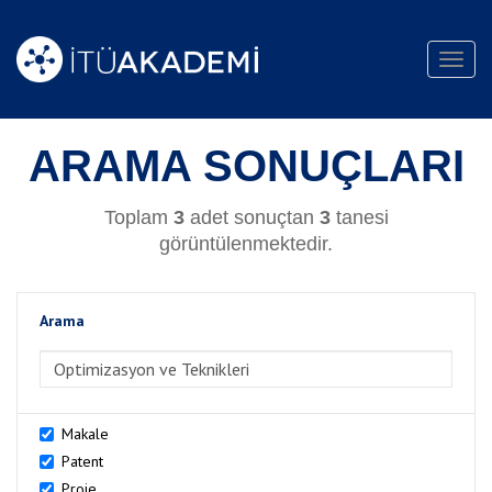
Toggl
navig
ARAMA SONUÇLARI
Toplam
3
adet sonuçtan
3
tanesi
görüntülenmektedir.
Arama
>Arama
Makale
Patent
Proje