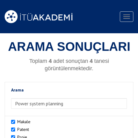
Toggl
navig
ARAMA SONUÇLARI
Toplam
4
adet sonuçtan
4
tanesi
görüntülenmektedir.
Arama
>Arama
Makale
Patent
Proje