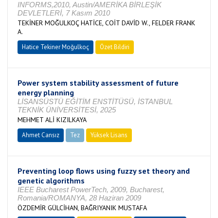
INFORMS,2010, Austin/AMERİKA BİRLEŞİK
DEVLETLERİ, 7 Kasım 2010
TEKİNER MOĞULKOÇ HATİCE, COİT DAVİD W., FELDER FRANK
A.
Hatice Tekiner Moğulkoç
Özet Bildiri
Power system stability assessment of future
energy planning
LİSANSÜSTÜ EĞİTİM ENSTİTÜSÜ, İSTANBUL
TEKNİK ÜNİVERSİTESİ, 2025
MEHMET ALİ KIZILKAYA
Ahmet Cansız
Tez
Yüksek Lisans
Tamamlandı
Preventing loop flows using fuzzy set theory and
genetic algorithms
IEEE Bucharest PowerTech, 2009, Bucharest,
Romania/ROMANYA, 28 Haziran 2009
ÖZDEMİR GÜLCİHAN, BAĞRIYANIK MUSTAFA