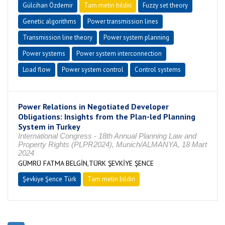
Gülcihan Özdemir
Tam metin bildiri
Fuzzy set theory
Genetic algorithms
Power transmission lines
Transmission line theory
Power system planning
Power systems
Power system interconnection
Load flow
Power system control
Control systems
Power Relations in Negotiated Developer
Obligations: Insights from the Plan-led Planning
System in Turkey
International Congress - 18th Annual Planning Law and
Property Rights (PLPR2024), Munich/ALMANYA, 18 Mart
2024
GÜMRÜ FATMA BELGİN,TÜRK ŞEVKİYE ŞENCE
Şevkiye Şence Türk
Tam metin bildiri