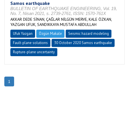
Samos earthquake
BULLETIN OF EARTHQUAKE ENGINEERING, Vol. 19,
No. 7, Nisan 2021, s. 2739-2761, ISSN: 1570-761X
AKKAR DEDE SİNAN, ÇAĞLAR NİLGÜN MERVE, KALE ÖZKAN,
YAZGAN UFUK, SANDIKKAYA MUSTAFA ABDULLAH
Ufuk Yazgan
Özgün Makale
Seismic hazard modeling
Fault-plane solutions
30 October 2020 Samos earthquake
Rupture-plane uncertainty
1