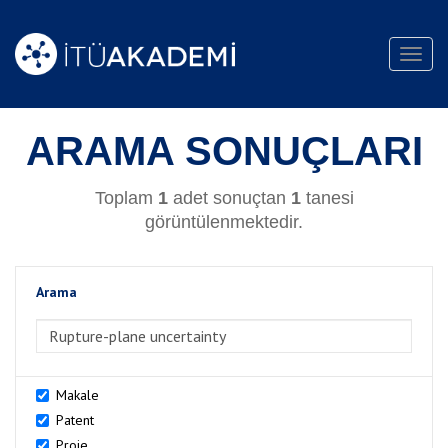
Toggl
navig
ARAMA SONUÇLARI
Toplam
1
adet sonuçtan
1
tanesi
görüntülenmektedir.
Arama
>Arama
Makale
Patent
Proje