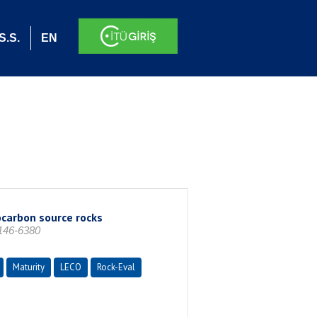
S.S.
EN
ocarbon source rocks
146-6380
Maturity
LECO
Rock-Eval