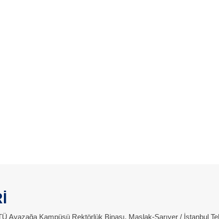
İ
 İTÜ Ayazağa Kampüsü Rektörlük Binası, Maslak-Sarıyer / İstanbul Te