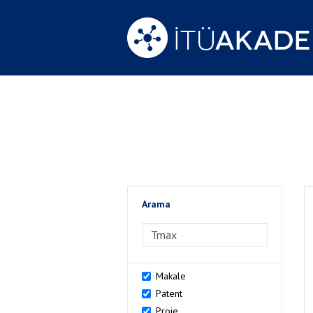
Arama
>Arama
Makale
Patent
Proje