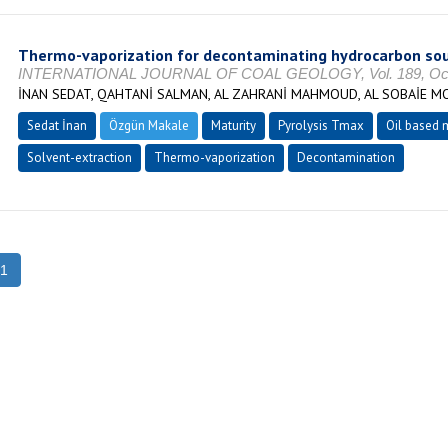
Thermo-vaporization for decontaminating hydrocarbon sou
INTERNATIONAL JOURNAL OF COAL GEOLOGY, Vol. 189, Ocak 
İNAN SEDAT, QAHTANİ SALMAN, AL ZAHRANİ MAHMOUD, AL SOBAİE 
Sedat İnan
Özgün Makale
Maturity
Pyrolysis Tmax
Oil based 
Solvent-extraction
Thermo-vaporization
Decontamination
1