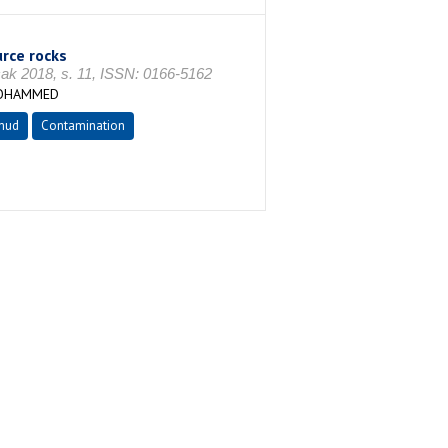
rce rocks
2018, s. 11, ISSN: 0166-5162
MOHAMMED
mud
Contamination