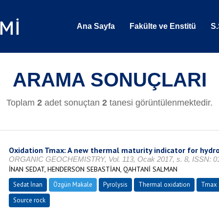
Ana Sayfa
Fakülte ve Enstitü
S.
ARAMA SONUÇLARI
Toplam
2
adet sonuçtan
2
tanesi görüntülenmektedir.
Oxidation Tmax: A new thermal maturity indicator for hydr
ORGANIC GEOCHEMISTRY, Vol. 113, Ocak 2017, s. 8, ISSN: 0
İNAN SEDAT, HENDERSON SEBASTİAN, QAHTANİ SALMAN
Sedat İnan
Özgün Makale
Pyrolysis
Thermal oxidation
Tmax
Source rock