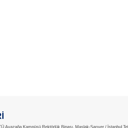
İ
 İTÜ Ayazağa Kampüsü Rektörlük Binası, Maslak-Sarıyer / İstanbul Te