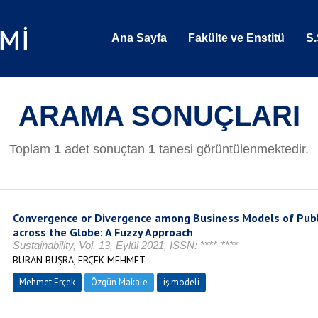
Ana Sayfa
Fakülte ve Enstitü
S.
ARAMA SONUÇLARI
Toplam
1
adet sonuçtan
1
tanesi görüntülenmektedir.
Convergence or Divergence among Business Models of Publi
across the Globe: A Fuzzy Approach
Sustainability, Vol. 13, Eylül 2021, ISSN: ****-****
BÜRAN BÜŞRA, ERÇEK MEHMET
Mehmet Erçek
Özgün Makale
iş modeli