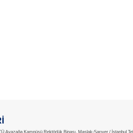
İ
 İTÜ Ayazağa Kampüsü Rektörlük Binası, Maslak-Sarıyer / İstanbul Te