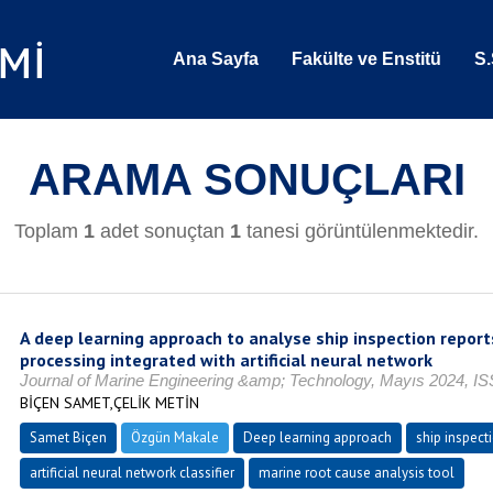
Ana Sayfa
Fakülte ve Enstitü
S.
ARAMA SONUÇLARI
Toplam
1
adet sonuçtan
1
tanesi görüntülenmektedir.
A deep learning approach to analyse ship inspection report
processing integrated with artificial neural network
Journal of Marine Engineering &amp; Technology, Mayıs 2024, I
BİÇEN SAMET,ÇELİK METİN
Samet Biçen
Özgün Makale
Deep learning approach
ship inspect
artificial neural network classifier
marine root cause analysis tool