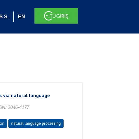
S.S.
EN
s via natural language
SSN: 2046-4177
ion
natural language processing