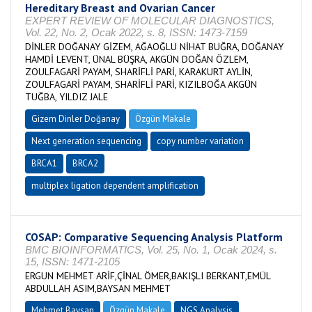
Hereditary Breast and Ovarian Cancer
EXPERT REVIEW OF MOLECULAR DIAGNOSTICS,
Vol. 22, No. 2, Ocak 2022, s. 8, ISSN: 1473-7159
DİNLER DOĞANAY GİZEM, AĞAOĞLU NİHAT BUĞRA, DOĞANAY
HAMDİ LEVENT, ÜNAL BÜŞRA, AKGÜN DOĞAN ÖZLEM,
ZOULFAGARİ PAYAM, SHARİFLİ PARİ, KARAKURT AYLİN,
ZOULFAGARİ PAYAM, SHARİFLİ PARİ, KIZILBOĞA AKGÜN
TUĞBA, YILDIZ JALE
Gizem Dinler Doğanay
Özgün Makale
Next generation sequencing
copy number variation
BRCA1
BRCA2
multiplex ligation dependent amplification
COSAP: Comparative Sequencing Analysis Platform
BMC BIOINFORMATICS, Vol. 25, No. 1, Ocak 2024, s.
15, ISSN: 1471-2105
ERGUN MEHMET ARİF,ÇİNAL ÖMER,BAKIŞLI BERKANT,EMÜL
ABDULLAH ASIM,BAYSAN MEHMET
Mehmet Baysan
Özgün Makale
NGS Analysis