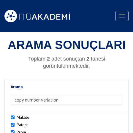
Toggl
navig
ARAMA SONUÇLARI
Toplam
2
adet sonuçtan
2
tanesi
görüntülenmektedir.
Arama
>Arama
Makale
Patent
Proje