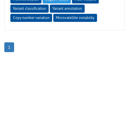
Variant classification
Variant annotation
Copy number variation
Microsatellite instability
1