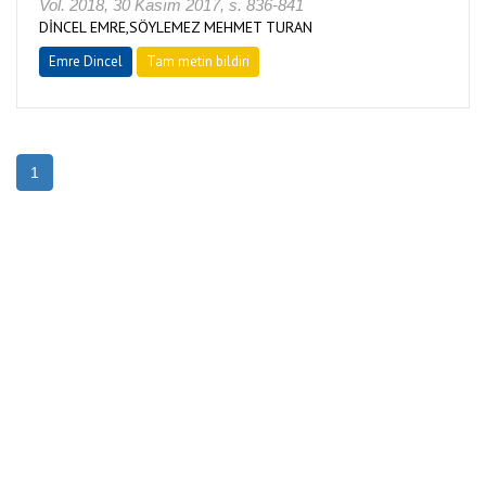
Vol. 2018, 30 Kasım 2017, s. 836-841
DİNCEL EMRE,SÖYLEMEZ MEHMET TURAN
Emre Dincel
Tam metin bildiri
1