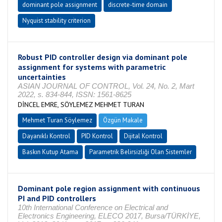
dominant pole assignment
discrete-time domain
Nyquist stability criterion
Robust PID controller design via dominant pole
assignment for systems with parametric
uncertainties
ASIAN JOURNAL OF CONTROL, Vol. 24, No. 2, Mart
2022, s. 834-844, ISSN: 1561-8625
DİNCEL EMRE, SÖYLEMEZ MEHMET TURAN
Mehmet Turan Söylemez
Özgün Makale
Dayanıklı Kontrol
PID Kontrol
Dijital Kontrol
Baskın Kutup Atama
Parametrik Belirsizliği Olan Sistemler
Dominant pole region assignment with continuous
PI and PID controllers
10th International Conference on Electrical and
Electronics Engineering, ELECO 2017, Bursa/TÜRKİYE,