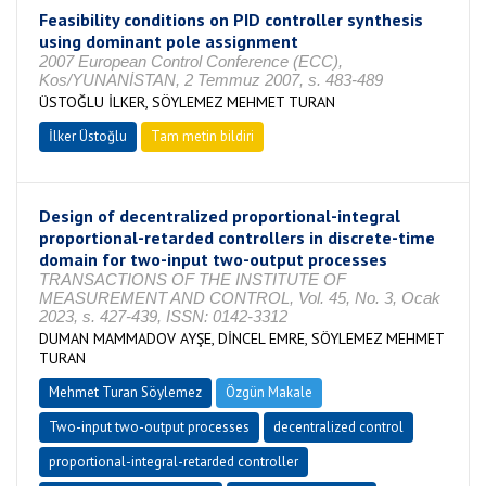
Feasibility conditions on PID controller synthesis
using dominant pole assignment
2007 European Control Conference (ECC),
Kos/YUNANİSTAN, 2 Temmuz 2007, s. 483-489
ÜSTOĞLU İLKER, SÖYLEMEZ MEHMET TURAN
İlker Üstoğlu
Tam metin bildiri
Design of decentralized proportional-integral
proportional-retarded controllers in discrete-time
domain for two-input two-output processes
TRANSACTIONS OF THE INSTITUTE OF
MEASUREMENT AND CONTROL, Vol. 45, No. 3, Ocak
2023, s. 427-439, ISSN: 0142-3312
DUMAN MAMMADOV AYŞE, DİNCEL EMRE, SÖYLEMEZ MEHMET
TURAN
Mehmet Turan Söylemez
Özgün Makale
Two-input two-output processes
decentralized control
proportional-integral-retarded controller