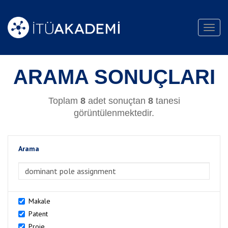
Toggl
navig
ARAMA SONUÇLARI
Toplam
8
adet sonuçtan
8
tanesi
görüntülenmektedir.
Arama
>Arama
Makale
Patent
Proje