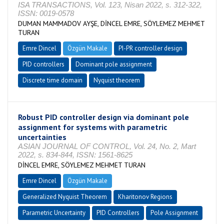
ISA TRANSACTIONS, Vol. 123, Nisan 2022, s. 312-322,
ISSN: 0019-0578
DUMAN MAMMADOV AYŞE, DİNCEL EMRE, SÖYLEMEZ MEHMET
TURAN
Emre Dincel
Özgün Makale
PI-PR controller design
PID controllers
Dominant pole assignment
Discrete time domain
Nyquist theorem
Robust PID controller design via dominant pole
assignment for systems with parametric
uncertainties
ASIAN JOURNAL OF CONTROL, Vol. 24, No. 2, Mart
2022, s. 834-844, ISSN: 1561-8625
DİNCEL EMRE, SÖYLEMEZ MEHMET TURAN
Emre Dincel
Özgün Makale
Generalized Nyquist Theorem
Kharitonov Regions
Parametric Uncertainty
PID Controllers
Pole Assignment