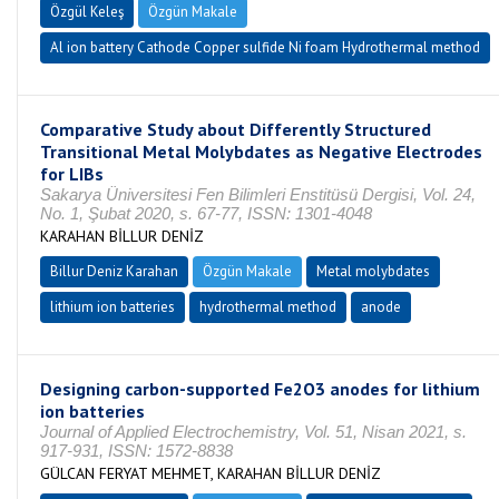
Özgül Keleş
Özgün Makale
Al ion battery Cathode Copper sulfide Ni foam Hydrothermal method
Comparative Study about Differently Structured
Transitional Metal Molybdates as Negative Electrodes
for LIBs
Sakarya Üniversitesi Fen Bilimleri Enstitüsü Dergisi, Vol. 24,
No. 1, Şubat 2020, s. 67-77, ISSN: 1301-4048
KARAHAN BİLLUR DENİZ
Billur Deniz Karahan
Özgün Makale
Metal molybdates
lithium ion batteries
hydrothermal method
anode
Designing carbon-supported Fe2O3 anodes for lithium
ion batteries
Journal of Applied Electrochemistry, Vol. 51, Nisan 2021, s.
917-931, ISSN: 1572-8838
GÜLCAN FERYAT MEHMET, KARAHAN BİLLUR DENİZ