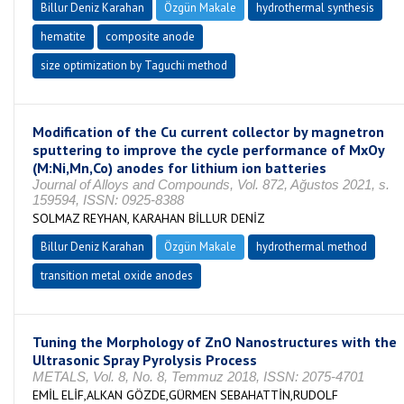
Billur Deniz Karahan
Özgün Makale
hydrothermal synthesis
hematite
composite anode
size optimization by Taguchi method
Modification of the Cu current collector by magnetron
sputtering to improve the cycle performance of MxOy
(M:Ni,Mn,Co) anodes for lithium ion batteries
Journal of Alloys and Compounds, Vol. 872, Ağustos 2021, s.
159594, ISSN: 0925-8388
SOLMAZ REYHAN, KARAHAN BİLLUR DENİZ
Billur Deniz Karahan
Özgün Makale
hydrothermal method
transition metal oxide anodes
Tuning the Morphology of ZnO Nanostructures with the
Ultrasonic Spray Pyrolysis Process
METALS, Vol. 8, No. 8, Temmuz 2018, ISSN: 2075-4701
EMİL ELİF,ALKAN GÖZDE,GÜRMEN SEBAHATTİN,RUDOLF