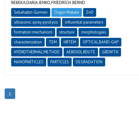
REBEKA,DARJA JENKO,FRİEDRİCH BERND
Sebahattin Gürmen
Özgün Makale
ZnO
ultrasonic spray pyrolysis
influential parameters
formation mechanism
structure
morphologies
characterization
TEM
HRTEM
OPTICAL BAND-GAP
HYDROTHERMAL METHOD
AEROSOL ROUTE
GROWTH
NANOPARTICLES
PARTICLES
DEGRADATION
1