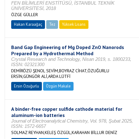
FEN BİLİMLERİ ENSTİTÜSÜ, İSTANBUL TEKNİK
ÜNİVERSİTESİ, 2018
ÖZGE GÜLLER
Hakan Karaağaç
Tez
Yüksek Lisans
Tamamlandı
Band Gap Engineering of Mg Doped ZnO Nanorods
Prepared by a Hydrothermal Method
Crystal Research and Technology, Nisan 2019, s. 1800233,
ISSN: 02321300
DEMİRÖZÜ ŞENOL SEVİM,BOYRAZ CİHAT,ÖZUĞURLU
ERSİN,GÜNGÖR ALİ,ARDA LÜTFİ
Ersin Özuğurlu
Özgün Makale
A binder-free copper sulfide cathode material for
aluminum-ion batteries
Journal of Electroanalytical Chemistry, Vol. 978, Şubat 2025,
ISSN: 1572-6657
SOLMAZ REYHAN,KELEŞ ÖZGÜL,KARAHAN BİLLUR DENİZ