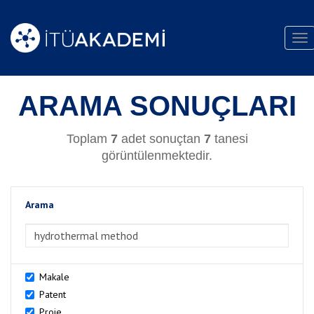
Tog
nav
ARAMA SONUÇLARI
Toplam
7
adet sonuçtan
7
tanesi
görüntülenmektedir.
Arama
>Arama
Makale
Patent
Proje