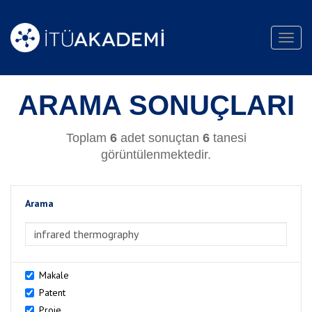
Toggl
navig
ARAMA SONUÇLARI
Toplam
6
adet sonuçtan
6
tanesi
görüntülenmektedir.
Arama
>Arama
Makale
Patent
Proje