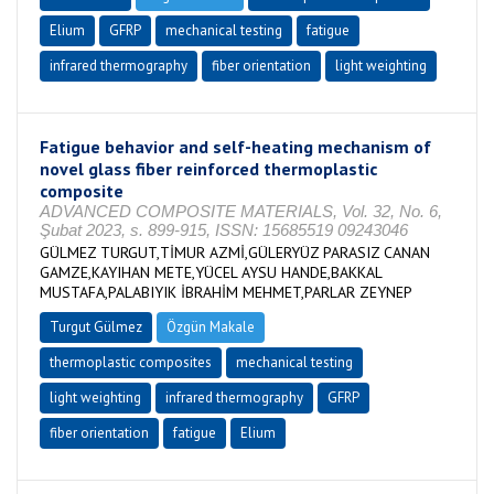
Elium
GFRP
mechanical testing
fatigue
infrared thermography
fiber orientation
light weighting
Fatigue behavior and self-heating mechanism of
novel glass fiber reinforced thermoplastic
composite
ADVANCED COMPOSITE MATERIALS, Vol. 32, No. 6,
Şubat 2023, s. 899-915, ISSN: 15685519 09243046
GÜLMEZ TURGUT,TİMUR AZMİ,GÜLERYÜZ PARASIZ CANAN
GAMZE,KAYIHAN METE,YÜCEL AYSU HANDE,BAKKAL
MUSTAFA,PALABIYIK İBRAHİM MEHMET,PARLAR ZEYNEP
Turgut Gülmez
Özgün Makale
thermoplastic composites
mechanical testing
light weighting
infrared thermography
GFRP
fiber orientation
fatigue
Elium