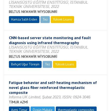
LİSANSÜSTÜ EĞİTİM ENSTİTÜSÜ, İSTANBUL
TEKNİK ÜNİVERSİTESİ, 2022
BELTUS NKWAWİR WİYSOBUNRİ
Hamza Salih Erden
Tez
Yüksek Lisans
Tamamlandı
CNN-based server state monitoring and fault
diagnosis using infrared thermography
LİSANSÜSTÜ EĞİTİM ENSTİTÜSÜ, İSTANBUL
TEKNİK ÜNİVERSİTESİ, 2022
BELTUS NKWAWİR WİYSOBUNRİ
Behçet Uğur Töreyin
Tez
Yüksek Lisans
Tamamlandı
Fatigue behavior and self-heating mechanism of
novel glass fiber reinforced thermoplastic
composite
Informa UK Limited, Şubat 2023, ISSN: 0924-3046
TİMUR AZMİ
Azmi Timur
Özgün Makale
thermoplastic composites