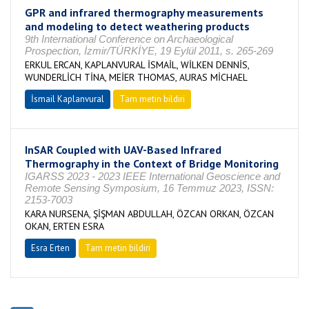
GPR and infrared thermography measurements
and modeling to detect weathering products
9th International Conference on Archaeological
Prospection, İzmir/TÜRKİYE, 19 Eylül 2011, s. 265-269
ERKUL ERCAN, KAPLANVURAL İSMAİL, WİLKEN DENNİS,
WUNDERLİCH TİNA, MEİER THOMAS, AURAS MİCHAEL
İsmail Kaplanvural
Tam metin bildiri
InSAR Coupled with UAV-Based Infrared
Thermography in the Context of Bridge Monitoring
IGARSS 2023 - 2023 IEEE International Geoscience and
Remote Sensing Symposium, 16 Temmuz 2023, ISSN:
2153-7003
KARA NURSENA, ŞİŞMAN ABDULLAH, ÖZCAN ORKAN, ÖZCAN
OKAN, ERTEN ESRA
Esra Erten
Tam metin bildiri