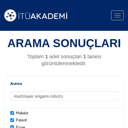
Toggl
navig
ARAMA SONUÇLARI
Toplam
1
adet sonuçtan
1
tanesi
görüntülenmektedir.
Arama
>Arama
Makale
Patent
Proje