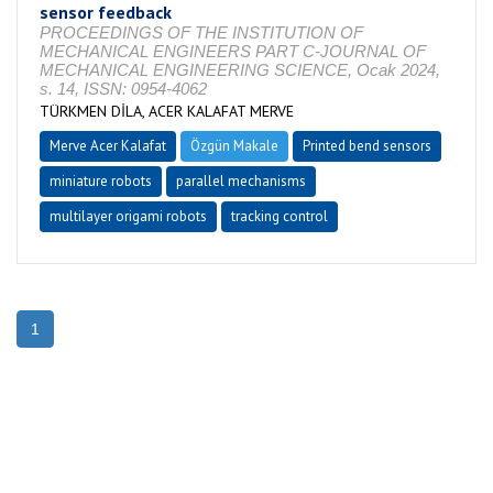
sensor feedback
PROCEEDINGS OF THE INSTITUTION OF
MECHANICAL ENGINEERS PART C-JOURNAL OF
MECHANICAL ENGINEERING SCIENCE, Ocak 2024,
s. 14, ISSN: 0954-4062
TÜRKMEN DİLA, ACER KALAFAT MERVE
Merve Acer Kalafat
Özgün Makale
Printed bend sensors
miniature robots
parallel mechanisms
multilayer origami robots
tracking control
1