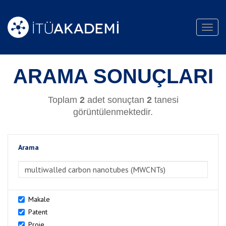
Toggl
navig
ARAMA SONUÇLARI
Toplam
2
adet sonuçtan
2
tanesi
görüntülenmektedir.
Arama
>Arama
Makale
Patent
Proje