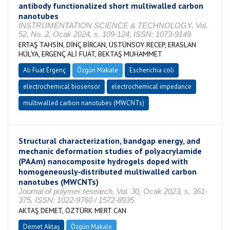
antibody functionalized short multiwalled carbon
nanotubes
INSTRUMENTATION SCIENCE & TECHNOLOGY, Vol.
52, No. 2, Ocak 2024, s. 109-124, ISSN: 1073-9149
ERTAŞ TAHSİN, DİNÇ BİRCAN, ÜSTÜNSOY RECEP, ERASLAN
HÜLYA, ERGENÇ ALİ FUAT, BEKTAŞ MUHAMMET
Ali Fuat Ergenç
Özgün Makale
Escherichia coli
electrochemical biosensor
electrochemical impedance
multiwalled carbon nanotubes (MWCNTs)
Structural characterization, bandgap energy, and
mechanic deformation studies of polyacrylamide
(PAAm) nanocomposite hydrogels doped with
homogeneously‑distributed multiwalled carbon
nanotubes (MWCNTs)
Journal of polymer research, Vol. 30, Ocak 2023, s. 361-
375, ISSN: 1022-9760 / 1572-8935
AKTAŞ DEMET, ÖZTÜRK MERT CAN
Demet Aktaş
Özgün Makale