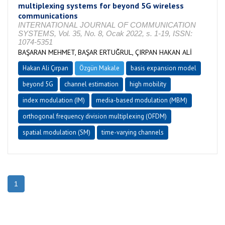
multiplexing systems for beyond 5G wireless
communications
INTERNATIONAL JOURNAL OF COMMUNICATION
SYSTEMS, Vol. 35, No. 8, Ocak 2022, s. 1-19, ISSN:
1074-5351
BAŞARAN MEHMET, BAŞAR ERTUĞRUL, ÇIRPAN HAKAN ALİ
Hakan Ali Çırpan
Özgün Makale
basis expansion model
beyond 5G
channel estimation
high mobility
index modulation (IM)
media-based modulation (MBM)
orthogonal frequency division multiplexing (OFDM)
spatial modulation (SM)
time-varying channels
1