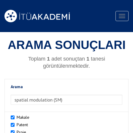
Toggl
navig
ARAMA SONUÇLARI
Toplam
1
adet sonuçtan
1
tanesi
görüntülenmektedir.
Arama
>Arama
Makale
Patent
Proje