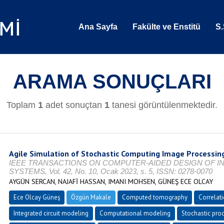
Ana Sayfa
Fakülte ve Enstitü
S.
ARAMA SONUÇLARI
Toplam
1
adet sonuçtan
1
tanesi görüntülenmektedir.
Agile Simulation of Stochastic Computing Image Processin
IEEE TRANSACTIONS ON COMPUTER-AIDED DESIGN OF I
SYSTEMS, Vol. 42, No. 10, Ocak 2023, s. 5, ISSN: 0278-0070
AYGÜN SERCAN, NAJAFİ HASSAN, IMANI MOHSEN, GÜNEŞ ECE OLCAY
Ece Olcay Güneş
Özgün Makale
Computed tomography
Correlat
Integrated circuit modeling
Computational modeling
Stochastic pro