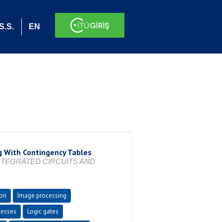
S.S.
EN
g With Contingency Tables
NTEGRATED CIRCUITS AND
ion
Image processing
cesses
Logic gates