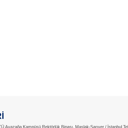
İ
 İTÜ Ayazağa Kampüsü Rektörlük Binası, Maslak-Sarıyer / İstanbul Te