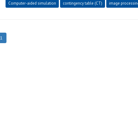
Computer-aided simulation
contingency table (CT)
image processin
1