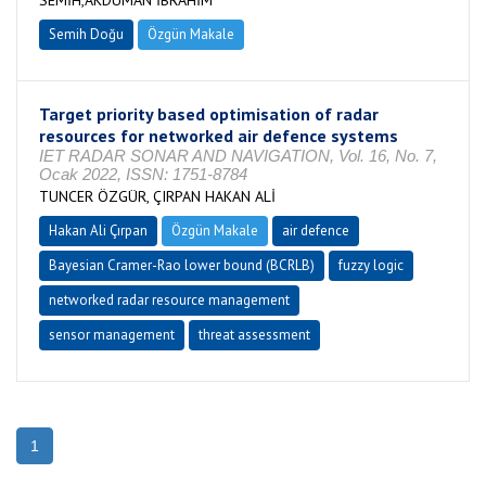
SEMİH,AKDUMAN İBRAHİM
Semih Doğu
Özgün Makale
Target priority based optimisation of radar
resources for networked air defence systems
IET RADAR SONAR AND NAVIGATION, Vol. 16, No. 7,
Ocak 2022, ISSN: 1751-8784
TUNCER ÖZGÜR, ÇIRPAN HAKAN ALİ
Hakan Ali Çırpan
Özgün Makale
air defence
Bayesian Cramer-Rao lower bound (BCRLB)
fuzzy logic
networked radar resource management
sensor management
threat assessment
1