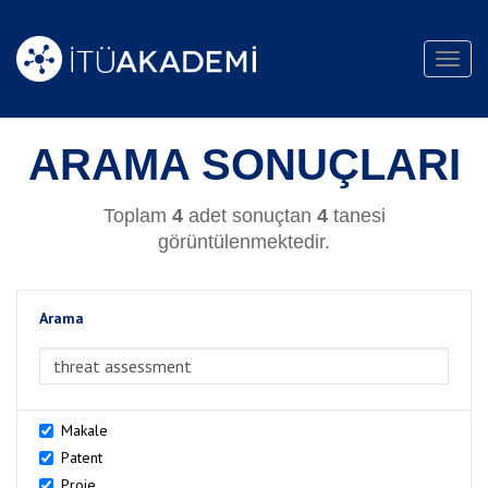
Toggl
navig
ARAMA SONUÇLARI
Toplam
4
adet sonuçtan
4
tanesi
görüntülenmektedir.
Arama
>Arama
Makale
Patent
Proje