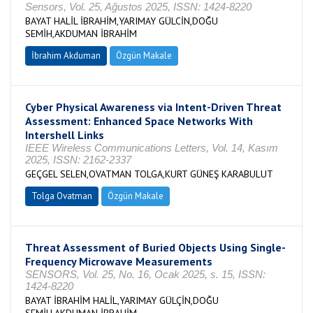
Sensors, Vol. 25, Ağustos 2025, ISSN: 1424-8220
BAYAT HALİL İBRAHİM,YARIMAY GÜLCİN,DOĞU
SEMİH,AKDUMAN İBRAHİM
İbrahim Akduman
Özgün Makale
Cyber Physical Awareness via Intent-Driven Threat
Assessment: Enhanced Space Networks With
Intershell Links
IEEE Wireless Communications Letters, Vol. 14, Kasım
2025, ISSN: 2162-2337
GEÇGEL SELEN,OVATMAN TOLGA,KURT GÜNEŞ KARABULUT
Tolga Ovatman
Özgün Makale
Threat Assessment of Buried Objects Using Single-
Frequency Microwave Measurements
SENSORS, Vol. 25, No. 16, Ocak 2025, s. 15, ISSN:
1424-8220
BAYAT İBRAHİM HALİL,YARIMAY GÜLÇİN,DOĞU