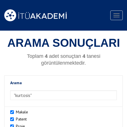
Toggl
navig
ARAMA SONUÇLARI
Toplam
4
adet sonuçtan
4
tanesi
görüntülenmektedir.
Arama
>Arama
Makale
Patent
Proje