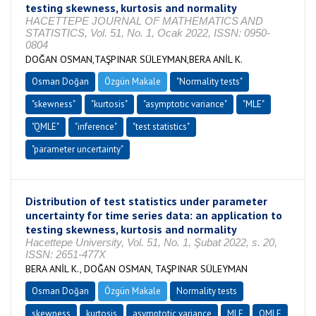
testing skewness, kurtosis and normality
HACETTEPE JOURNAL OF MATHEMATICS AND
STATISTICS, Vol. 51, No. 1, Ocak 2022, ISSN: 0950-
0804
DOĞAN OSMAN,TAŞPINAR SÜLEYMAN,BERA ANİL K.
Osman Doğan
Özgün Makale
"Normality tests"
"skewness"
"kurtosis"
"asymptotic variance"
"MLE"
"QMLE"
"inference"
"test statistics"
"parameter uncertainty"
Distribution of test statistics under parameter
uncertainty for time series data: an application to
testing skewness, kurtosis and normality
Hacettepe University, Vol. 51, No. 1, Şubat 2022, s. 20,
ISSN: 2651-477X
BERA ANİL K., DOĞAN OSMAN, TAŞPINAR SÜLEYMAN
Osman Doğan
Özgün Makale
Normality tests
skewness
kurtosis
asymptotic variance
MLE
QMLE