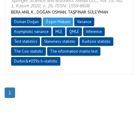
Springer Science and Business Media LLC, Vol. 15, No.
1, Kasım 2020, s. 26, ISSN: 1559-8608
BERA ANİL K., DOĞAN OSMAN, TAŞPINAR SÜLEYMAN
Osman Doğan
Özgün Makale
Variance
Asymptotic variance
MLE
QMLE
Inference
Test statistics
Skewness statistic
Kurtosis statistic
The Cox statistic
The information matrix test
Durbin&#039;s h-statistic
1