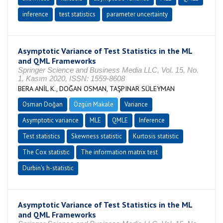
inference
test statistics
parameter uncertainty
Asymptotic Variance of Test Statistics in the ML
and QML Frameworks
Springer Science and Business Media LLC, Vol. 15, No.
1, Kasım 2020, ISSN: 1559-8608
BERA ANİL K., DOĞAN OSMAN, TAŞPINAR SÜLEYMAN
Osman Doğan
Özgün Makale
Variance
Asymptotic variance
MLE
QMLE
Inference
Test statistics
Skewness statistic
Kurtosis statistic
The Cox statistic
The information matrix test
Durbin's h-statistic
Asymptotic Variance of Test Statistics in the ML
and QML Frameworks