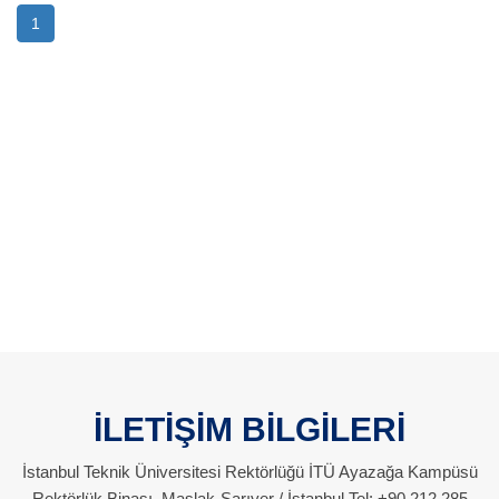
1
İLETİŞİM BİLGİLERİ
İstanbul Teknik Üniversitesi Rektörlüğü İTÜ Ayazağa Kampüsü
Rektörlük Binası, Maslak-Sarıyer / İstanbul Tel: +90 212 285