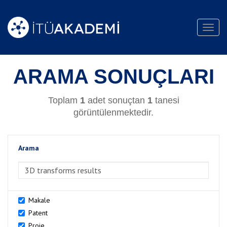
Toggl
navig
ARAMA SONUÇLARI
Toplam
1
adet sonuçtan
1
tanesi
görüntülenmektedir.
Arama
>Arama
Makale
Patent
Proje