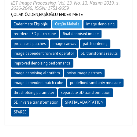
IET Image Processing, Vol. 13, No. 13, Kasım 2019, s.
2636-2646, ISSN: 1751-9659
ÇOLAK ÖZDEN,EKŞİOĞLU ENDER METE
Ender Mete Ekşioğlu
Özgün Makale
image denoising
reordered 3D patch cube
final denoised image
processed patches
image canvas
patch ordering
image dependent forward operator
3D transforms results
improved denoising performance
image denoising algorithm
noisy image patches
image dependent patch cube
predefined similarity measure
thresholding parameter
separable 3D transformation
3D inverse transformation
SPATIAL ADAPTATION
SPARSE