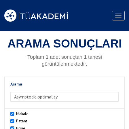
Toggl
navig
ARAMA SONUÇLARI
Toplam
1
adet sonuçtan
1
tanesi
görüntülenmektedir.
Arama
>Arama
Makale
Patent
Proje