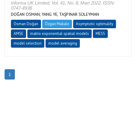
Informa UK Limited, Vol. 41, No. 8, Mart 2022, ISSN:
0747-4938
DOĞAN OSMAN, YANG YE, TAŞPINAR SÜLEYMAN
Osman Doğan
Özgün Makale
Asymptotic optimality
AMSE
matrix exponential spatial models
MESS
model selection
model averaging
1