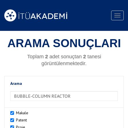
Toggl
navig
ARAMA SONUÇLARI
Toplam
2
adet sonuçtan
2
tanesi
görüntülenmektedir.
Arama
>Arama
Makale
Patent
Proje