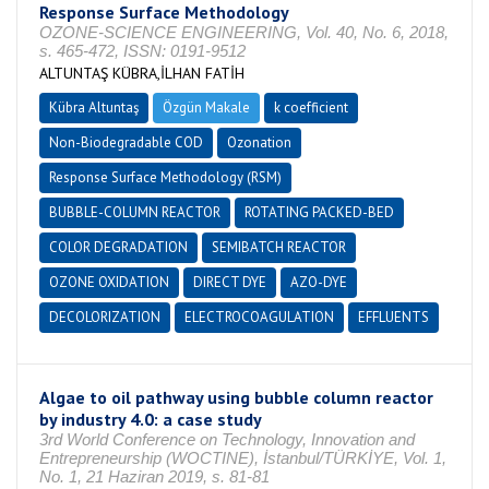
Response Surface Methodology
OZONE-SCIENCE ENGINEERING, Vol. 40, No. 6, 2018,
s. 465-472, ISSN: 0191-9512
ALTUNTAŞ KÜBRA,İLHAN FATİH
Kübra Altuntaş
Özgün Makale
k coefficient
Non-Biodegradable COD
Ozonation
Response Surface Methodology (RSM)
BUBBLE-COLUMN REACTOR
ROTATING PACKED-BED
COLOR DEGRADATION
SEMIBATCH REACTOR
OZONE OXIDATION
DIRECT DYE
AZO-DYE
DECOLORIZATION
ELECTROCOAGULATION
EFFLUENTS
Algae to oil pathway using bubble column reactor
by industry 4.0: a case study
3rd World Conference on Technology, Innovation and
Entrepreneurship (WOCTINE), İstanbul/TÜRKİYE, Vol. 1,
No. 1, 21 Haziran 2019, s. 81-81