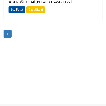
KOYUNOĞLU CEMİL,POLAT ECE,YAŞAR FEVZİ
Ece Polat
Özet Bildiri
1