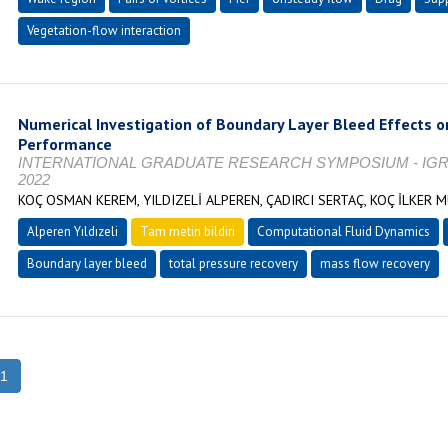
Vegetation-flow interaction
Numerical Investigation of Boundary Layer Bleed Effects on
Performance
INTERNATIONAL GRADUATE RESEARCH SYMPOSIUM - IGRS'22,
2022
KOÇ OSMAN KEREM, YILDIZELİ ALPEREN, ÇADIRCI SERTAÇ, KOÇ İLKER 
Alperen Yıldızeli
Tam metin bildiri
Computational Fluid Dynamics
Boundary layer bleed
total pressure recovery
mass flow recovery
1