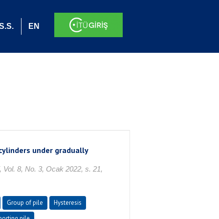
S.S.
EN
 cylinders under gradually
8, No. 3, Ocak 2022, s. 21,
Group of pile
Hysteresis
orting pile