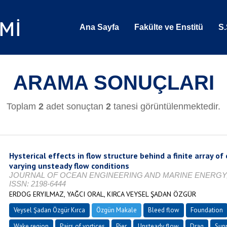
Ana Sayfa
Fakülte ve Enstitü
S.
ARAMA SONUÇLARI
Toplam
2
adet sonuçtan
2
tanesi görüntülenmektedir.
Hysterical effects in flow structure behind a finite array of
varying unsteady flow conditions
JOURNAL OF OCEAN ENGINEERING AND MARINE ENERGY, Vol. 
ISSN: 2198-6444
ERDOG ERYILMAZ, YAĞCI ORAL, KIRCA VEYSEL ŞADAN ÖZGÜR
Veysel Şadan Özgür Kırca
Özgün Makale
Bleed flow
Foundation
Wake region
Pairs of vortices
Pier
Unsteady flow
Drag
Supp