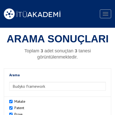
Toggl
navig
ARAMA SONUÇLARI
Toplam
3
adet sonuçtan
3
tanesi
görüntülenmektedir.
Arama
>Arama
Makale
Patent
Proje