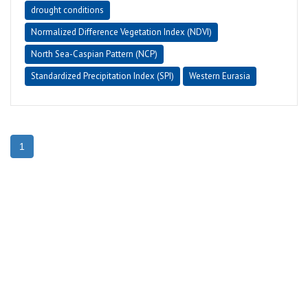
drought conditions
Normalized Difference Vegetation Index (NDVI)
North Sea-Caspian Pattern (NCP)
Standardized Precipitation Index (SPI)
Western Eurasia
1