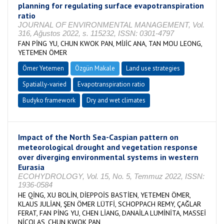
planning for regulating surface evapotranspiration
ratio
JOURNAL OF ENVIRONMENTAL MANAGEMENT, Vol.
316, Ağustos 2022, s. 115232, ISSN: 0301-4797
FAN PİNG YU, CHUN KWOK PAN, MİJİC ANA, TAN MOU LEONG,
YETEMEN ÖMER
Ömer Yetemen
Özgün Makale
Land use strategies
Spatially-varied
Evapotranspiration ratio
Budyko framework
Dry and wet climates
Impact of the North Sea-Caspian pattern on
meteorological drought and vegetation response
over diverging environmental systems in western
Eurasia
ECOHYDROLOGY, Vol. 15, No. 5, Temmuz 2022, ISSN:
1936-0584
HE QİNG, XU BOLİN, DİEPPOİS BASTİEN, YETEMEN ÖMER,
KLAUS JULİAN, ŞEN ÖMER LÜTFİ, SCHOPPACH REMY, ÇAĞLAR
FERAT, FAN PİNG YU, CHEN LİANG, DANAİLA LUMİNİTA, MASSEİ
NİCOLAS, CHUN KWOK PAN