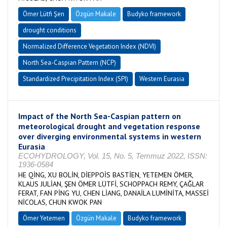
Ömer Lütfi Şen
Özgün Makale
Budyko framework
drought conditions
Normalized Difference Vegetation Index (NDVI)
North Sea-Caspian Pattern (NCP)
Standardized Precipitation Index (SPI)
Western Eurasia
Impact of the North Sea-Caspian pattern on
meteorological drought and vegetation response
over diverging environmental systems in western
Eurasia
ECOHYDROLOGY, Vol. 15, No. 5, Temmuz 2022, ISSN:
1936-0584
HE QİNG, XU BOLİN, DİEPPOİS BASTİEN, YETEMEN ÖMER,
KLAUS JULİAN, ŞEN ÖMER LÜTFİ, SCHOPPACH REMY, ÇAĞLAR
FERAT, FAN PİNG YU, CHEN LİANG, DANAİLA LUMİNİTA, MASSEİ
NİCOLAS, CHUN KWOK PAN
Ömer Yetemen
Özgün Makale
Budyko framework