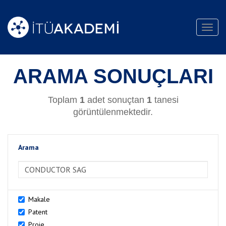
Toggl
navig
ARAMA SONUÇLARI
Toplam
1
adet sonuçtan
1
tanesi
görüntülenmektedir.
Arama
>Arama
Makale
Patent
Proje