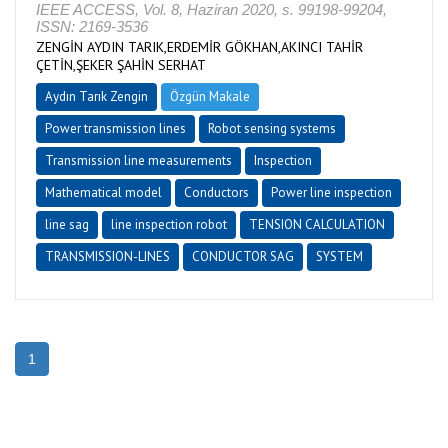
IEEE ACCESS, Vol. 8, Haziran 2020, s. 99198-99204,
ISSN: 2169-3536
ZENGİN AYDIN TARIK,ERDEMİR GÖKHAN,AKINCI TAHİR
ÇETİN,ŞEKER ŞAHİN SERHAT
Aydın Tarık Zengin
Özgün Makale
Power transmission lines
Robot sensing systems
Transmission line measurements
Inspection
Mathematical model
Conductors
Power line inspection
line sag
line inspection robot
TENSION CALCULATION
TRANSMISSION-LINES
CONDUCTOR SAG
SYSTEM
1