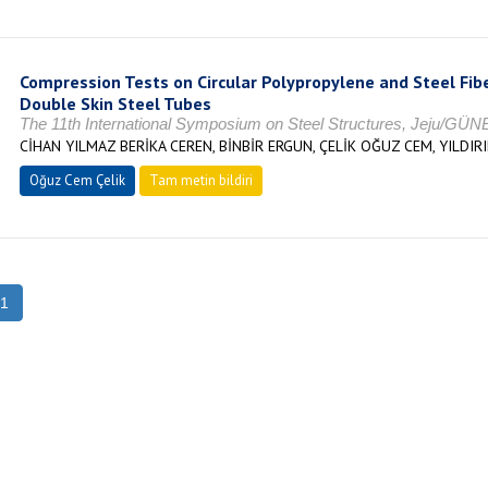
Compression Tests on Circular Polypropylene and Steel Fibe
Double Skin Steel Tubes
The 11th International Symposium on Steel Structures, Jeju/G
CİHAN YILMAZ BERİKA CEREN, BİNBİR ERGUN, ÇELİK OĞUZ CEM, YILDI
Oğuz Cem Çelik
Tam metin bildiri
1