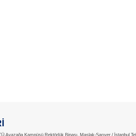
İ
 İTÜ Ayazağa Kampüsü Rektörlük Binası, Maslak-Sarıyer / İstanbul Te