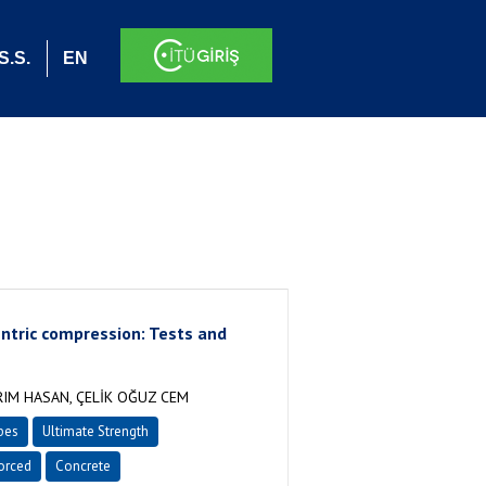
S.S.
EN
entric compression: Tests and
RIM HASAN, ÇELİK OĞUZ CEM
bes
Ultimate Strength
orced
Concrete