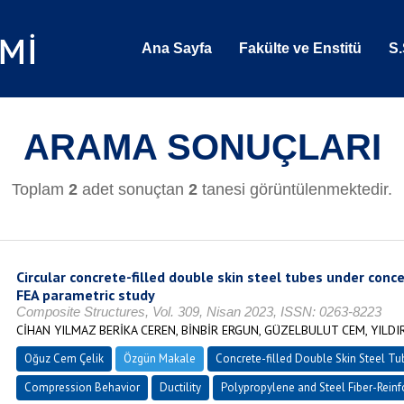
Ana Sayfa
Fakülte ve Enstitü
S.
ARAMA SONUÇLARI
Toplam
2
adet sonuçtan
2
tanesi görüntülenmektedir.
Circular concrete-filled double skin steel tubes under conc
FEA parametric study
Composite Structures, Vol. 309, Nisan 2023, ISSN: 0263-8223
CİHAN YILMAZ BERİKA CEREN, BİNBİR ERGUN, GÜZELBULUT CEM, YILDI
Oğuz Cem Çelik
Özgün Makale
Concrete-filled Double Skin Steel Tu
Compression Behavior
Ductility
Polypropylene and Steel Fiber-Reinf