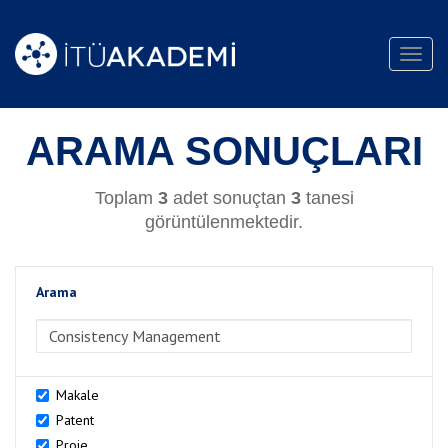
Toggl
navig
ARAMA SONUÇLARI
Toplam
3
adet sonuçtan
3
tanesi
görüntülenmektedir.
Arama
>Arama
Makale
Patent
Proje