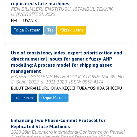
replicated state machines
FEN BİLİMLERİ ENSTİTÜSÜ, İSTANBUL TEKNİK
ÜNİVERSİTESİ, 2020
HALİT UYANIK
Tolga Ovatman
Tez
Yüksek Lisans
Tamamlandı
Use of consistency index, expert prioritization and
direct numerical inputs for generic fuzzy-AHP
modeling: A process model for shipping asset
management
EXPERT SYSTEMS WITH APPLICATIONS, Vol. 39, No.
2, Şubat 2012, s. 1911-1923, ISSN: 0957-4174
BULUT EMRAH,DURU OKAN,KEÇECİ TUBA,YOSHİDA SHİGERU
Tuba Keçeci
Özgün Makale
Enhancing Two Phase-Commit Protocol for
Replicated State Machines
2020 28th Euromicro International Conference on Parallel,