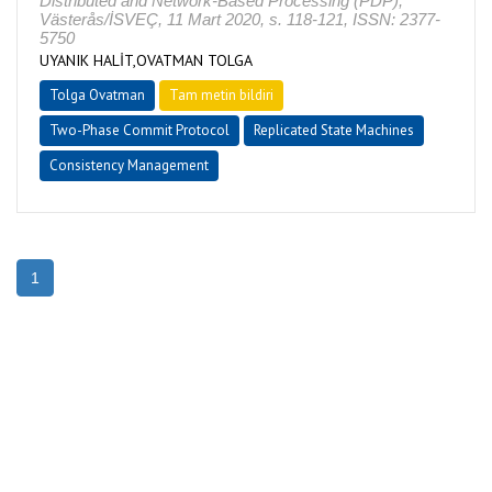
Distributed and Network-Based Processing (PDP),
Västerås/İSVEÇ, 11 Mart 2020, s. 118-121, ISSN: 2377-
5750
UYANIK HALİT,OVATMAN TOLGA
Tolga Ovatman
Tam metin bildiri
Two-Phase Commit Protocol
Replicated State Machines
Consistency Management
1