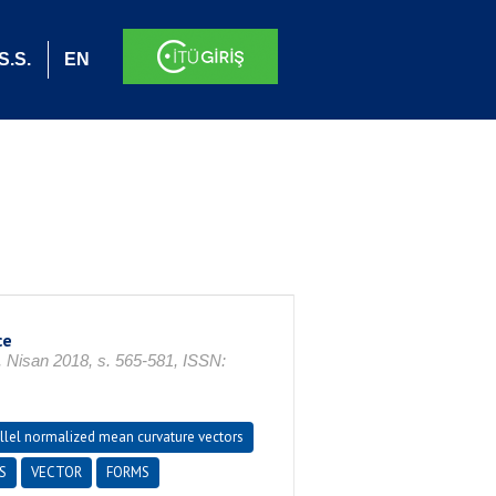
S.S.
EN
ce
2, Nisan 2018, s. 565-581, ISSN:
llel normalized mean curvature vectors
S
VECTOR
FORMS