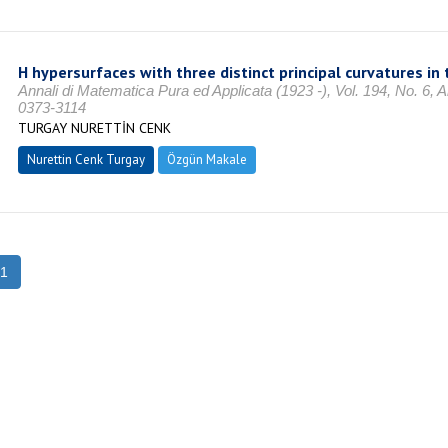
H hypersurfaces with three distinct principal curvatures in
Annali di Matematica Pura ed Applicata (1923 -), Vol. 194, No. 6, 
0373-3114
TURGAY NURETTİN CENK
Nurettin Cenk Turgay
Özgün Makale
1