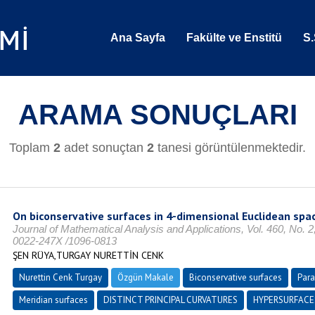
Ana Sayfa
Fakülte ve Enstitü
S.
ARAMA SONUÇLARI
Toplam
2
adet sonuçtan
2
tanesi görüntülenmektedir.
On biconservative surfaces in 4-dimensional Euclidean spa
Journal of Mathematical Analysis and Applications, Vol. 460, No. 
0022-247X /1096-0813
ŞEN RÜYA,TURGAY NURETTİN CENK
Nurettin Cenk Turgay
Özgün Makale
Biconservative surfaces
Para
Meridian surfaces
DISTINCT PRINCIPAL CURVATURES
HYPERSURFACE