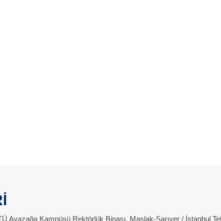
İ
 İTÜ Ayazağa Kampüsü Rektörlük Binası, Maslak-Sarıyer / İstanbul Te