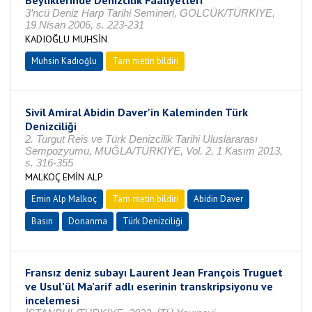
Beyliklerinde Denizcilik Faaliyetleri
3’ncü Deniz Harp Tarihi Semineri, GÖLCÜK/TÜRKİYE,
19 Nisan 2006, s. 223-231
KADIOĞLU MUHSİN
Muhsin Kadıoğlu
Tam metin bildiri
Sivil Amiral Abidin Daver'in Kaleminden Türk
Denizciliği
2. Turgut Reis ve Türk Denizcilik Tarihi Uluslararası
Sempozyumu, MUĞLA/TÜRKİYE, Vol. 2, 1 Kasım 2013,
s. 316-355
MALKOÇ EMİN ALP
Emin Alp Malkoç
Tam metin bildiri
Abidin Daver
Basın
Donanma
Türk Denizciliği
Fransız deniz subayı Laurent Jean François Truguet
ve Usul’ül Ma’arif adlı eserinin transkripsiyonu ve
incelemesi