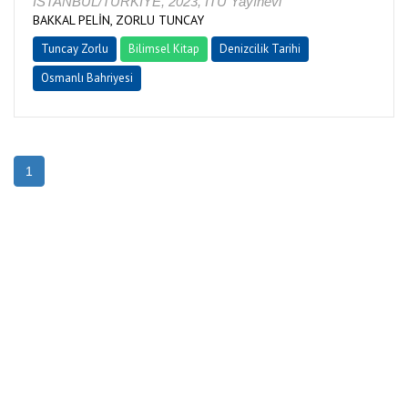
İSTANBUL/TÜRKİYE, 2023, İTÜ Yayınevi
BAKKAL PELİN, ZORLU TUNCAY
Tuncay Zorlu
Bilimsel Kitap
Denizcilik Tarihi
Osmanlı Bahriyesi
1