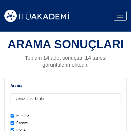
Toggl
navig
ARAMA SONUÇLARI
Toplam
14
adet sonuçtan
14
tanesi
görüntülenmektedir.
Arama
>Arama
Makale
Patent
Proje