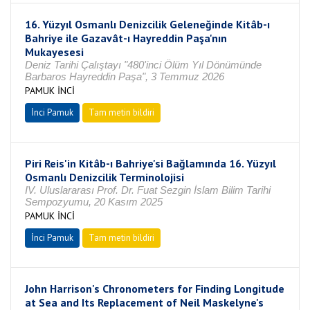
16. Yüzyıl Osmanlı Denizcilik Geleneğinde Kitâb-ı
Bahriye ile Gazavât-ı Hayreddin Paşa'nın
Mukayesesi
Deniz Tarihi Çalıştayı "480'inci Ölüm Yıl Dönümünde
Barbaros Hayreddin Paşa", 3 Temmuz 2026
PAMUK İNCİ
İnci Pamuk
Tam metin bildiri
Piri Reis'in Kitâb-ı Bahriye'si Bağlamında 16. Yüzyıl
Osmanlı Denizcilik Terminolojisi
IV. Uluslararası Prof. Dr. Fuat Sezgin İslam Bilim Tarihi
Sempozyumu, 20 Kasım 2025
PAMUK İNCİ
İnci Pamuk
Tam metin bildiri
John Harrison's Chronometers for Finding Longitude
at Sea and Its Replacement of Neil Maskelyne's