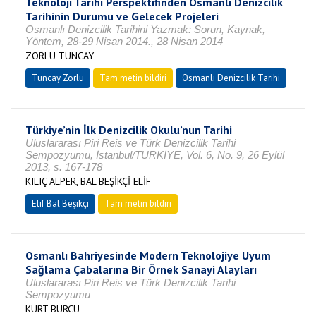
Teknoloji Tarihi Perspektifinden Osmanlı Denizcilik
Tarihinin Durumu ve Gelecek Projeleri
Osmanlı Denizcilik Tarihini Yazmak: Sorun, Kaynak,
Yöntem, 28-29 Nisan 2014., 28 Nisan 2014
ZORLU TUNCAY
Tuncay Zorlu
Tam metin bildiri
Osmanlı Denizcilik Tarihi
Türkiye’nin İlk Denizcilik Okulu’nun Tarihi
Uluslararası Piri Reis ve Türk Denizcilik Tarihi
Sempozyumu, İstanbul/TÜRKİYE, Vol. 6, No. 9, 26 Eylül
2013, s. 167-178
KILIÇ ALPER, BAL BEŞİKÇİ ELİF
Elif Bal Beşikçi
Tam metin bildiri
Osmanlı Bahriyesinde Modern Teknolojiye Uyum
Sağlama Çabalarına Bir Örnek Sanayi Alayları
Uluslararası Piri Reis ve Türk Denizcilik Tarihi
Sempozyumu
KURT BURCU