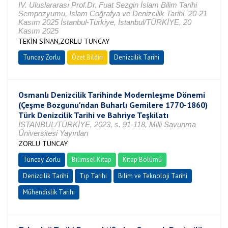
IV. Uluslararası Prof.Dr. Fuat Sezgin İslam Bilim Tarihi
Sempozyumu, İslam Coğrafya ve Denizcilik Tarihi, 20-21
Kasım 2025 İstanbul-Türkiye, İstanbul/TÜRKİYE, 20
Kasım 2025
TEKİN SİNAN,ZORLU TUNCAY
Tuncay Zorlu
Özet Bildiri
Denizcilik Tarihi
Osmanlı Denizcilik Tarihinde Modernleşme Dönemi
(Çeşme Bozgunu'ndan Buharlı Gemilere 1770-1860)
Türk Denizcilik Tarihi ve Bahriye Teşkilatı
İSTANBUL/TÜRKİYE, 2023, s. 91-118, Milli Savunma
Üniversitesi Yayınları
ZORLU TUNCAY
Tuncay Zorlu
Bilimsel Kitap
Kitap Bölümü
Denizcilik Tarihi
Tıp Tarihi
Bilim ve Teknoloji Tarihi
Mühendislik Tarihi