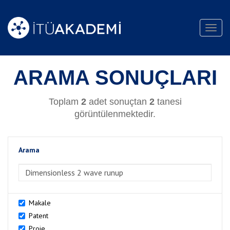
Toggl
navig
ARAMA SONUÇLARI
Toplam
2
adet sonuçtan
2
tanesi
görüntülenmektedir.
Arama
>Arama
Makale
Patent
Proje