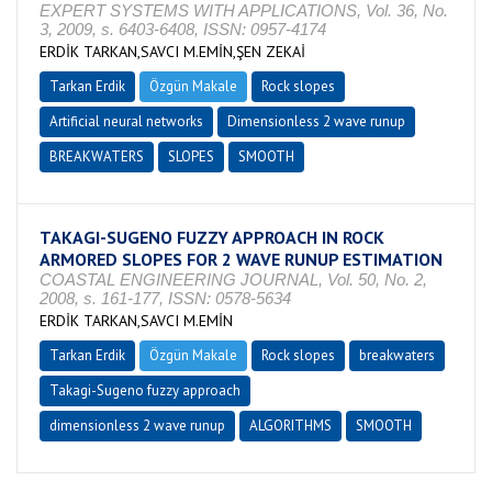
EXPERT SYSTEMS WITH APPLICATIONS, Vol. 36, No.
3, 2009, s. 6403-6408, ISSN: 0957-4174
ERDİK TARKAN,SAVCI M.EMİN,ŞEN ZEKAİ
Tarkan Erdik
Özgün Makale
Rock slopes
Artificial neural networks
Dimensionless 2 wave runup
BREAKWATERS
SLOPES
SMOOTH
TAKAGI-SUGENO FUZZY APPROACH IN ROCK
ARMORED SLOPES FOR 2 WAVE RUNUP ESTIMATION
COASTAL ENGINEERING JOURNAL, Vol. 50, No. 2,
2008, s. 161-177, ISSN: 0578-5634
ERDİK TARKAN,SAVCI M.EMİN
Tarkan Erdik
Özgün Makale
Rock slopes
breakwaters
Takagi-Sugeno fuzzy approach
dimensionless 2 wave runup
ALGORITHMS
SMOOTH