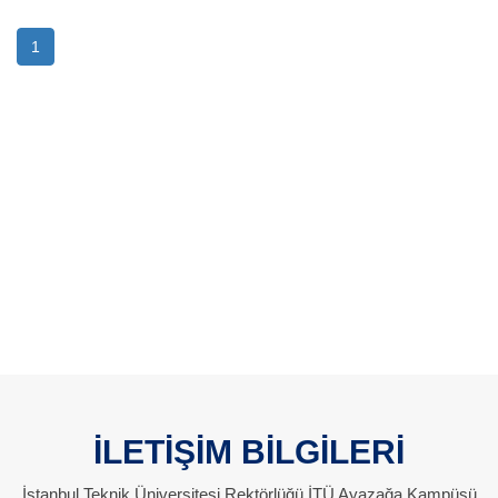
1
İLETİŞİM BİLGİLERİ
İstanbul Teknik Üniversitesi Rektörlüğü İTÜ Ayazağa Kampüsü