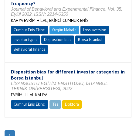
frequency?
Journal of Behavioral and Experimental Finance, Vol. 35,
Eylül 2022, ISSN: 2214-6350
KAHYA EVRİM HİLAL, EKİNCİ CUMHUR ENİS
Cumhur Enis Ekinci
Özgün Makale
Loss aversion
Investor types
Disposition bias
Borsa Istanbul
Behavioral finance
Disposition bias for different investor categories in
Borsa Istanbul
LİSANSÜSTÜ EĞİTİM ENSTİTÜSÜ, İSTANBUL
TEKNİK ÜNİVERSİTESİ, 2022
EVRİM HİLAL KAHYA
Cumhur Enis Ekinci
Tez
Doktora
Tamamlandı
1