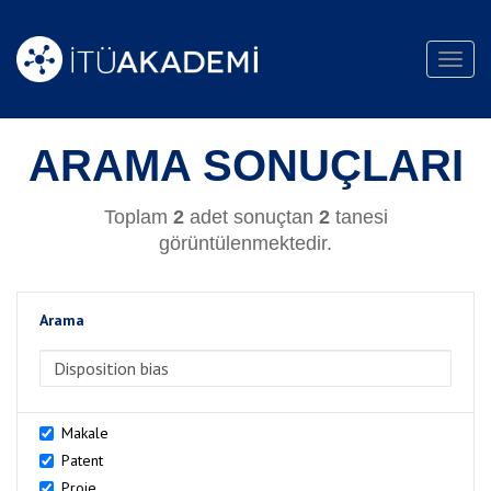
Toggl
navig
ARAMA SONUÇLARI
Toplam
2
adet sonuçtan
2
tanesi
görüntülenmektedir.
Arama
>Arama
Makale
Patent
Proje