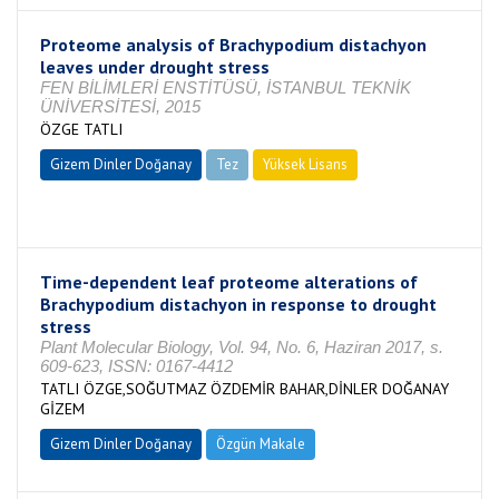
Proteome analysis of Brachypodium distachyon
leaves under drought stress
FEN BİLİMLERİ ENSTİTÜSÜ, İSTANBUL TEKNİK
ÜNİVERSİTESİ, 2015
ÖZGE TATLI
Gizem Dinler Doğanay
Tez
Yüksek Lisans
Tamamlandı
Time-dependent leaf proteome alterations of
Brachypodium distachyon in response to drought
stress
Plant Molecular Biology, Vol. 94, No. 6, Haziran 2017, s.
609-623, ISSN: 0167-4412
TATLI ÖZGE,SOĞUTMAZ ÖZDEMİR BAHAR,DİNLER DOĞANAY
GİZEM
Gizem Dinler Doğanay
Özgün Makale