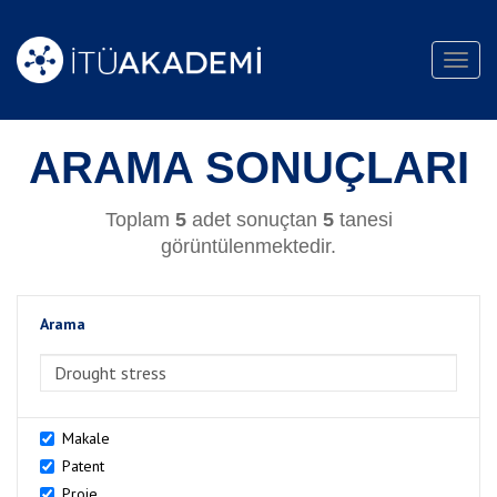
Toggl
navig
ARAMA SONUÇLARI
Toplam
5
adet sonuçtan
5
tanesi
görüntülenmektedir.
Arama
>Arama
Makale
Patent
Proje