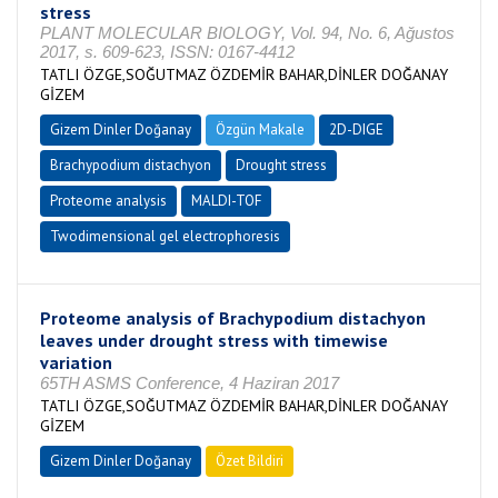
stress
PLANT MOLECULAR BIOLOGY, Vol. 94, No. 6, Ağustos
2017, s. 609-623, ISSN: 0167-4412
TATLI ÖZGE,SOĞUTMAZ ÖZDEMİR BAHAR,DİNLER DOĞANAY
GİZEM
Gizem Dinler Doğanay
Özgün Makale
2D-DIGE
Brachypodium distachyon
Drought stress
Proteome analysis
MALDI-TOF
Twodimensional gel electrophoresis
Proteome analysis of Brachypodium distachyon
leaves under drought stress with timewise
variation
65TH ASMS Conference, 4 Haziran 2017
TATLI ÖZGE,SOĞUTMAZ ÖZDEMİR BAHAR,DİNLER DOĞANAY
GİZEM
Gizem Dinler Doğanay
Özet Bildiri