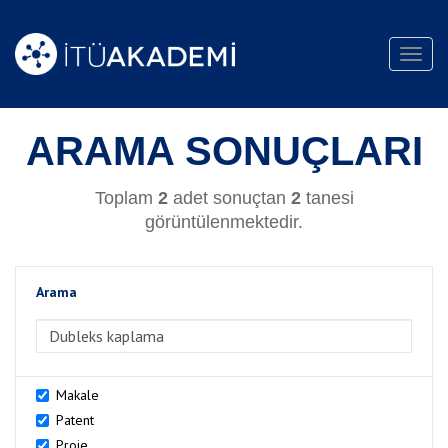
Toggl
navig
ARAMA SONUÇLARI
Toplam
2
adet sonuçtan
2
tanesi
görüntülenmektedir.
Arama
>Arama
Makale
Patent
Proje