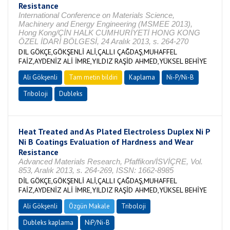
Resistance
International Conference on Materials Science,
Machinery and Energy Engineering (MSMEE 2013),
Hong Kong/ÇİN HALK CUMHURİYETİ HONG KONG
ÖZEL İDARİ BÖLGESİ, 24 Aralık 2013, s. 264-270
DIL GÖKÇE,GÖKŞENLİ ALİ,ÇALLI ÇAĞDAŞ,MUHAFFEL
FAİZ,AYDENİZ ALİ İMRE,YILDIZ RAŞİD AHMED,YÜKSEL BEHİYE
Ali Gökşenli
Tam metin bildiri
Kaplama
Ni-P/Ni-B
Triboloji
Dubleks
Heat Treated and As Plated Electroless Duplex Ni P
Ni B Coatings Evaluation of Hardness and Wear
Resistance
Advanced Materials Research, Pfaffikon/İSVİÇRE, Vol.
853, Aralık 2013, s. 264-269, ISSN: 1662-8985
DİL GÖKÇE,GÖKŞENLİ ALİ,ÇALLI ÇAĞDAŞ,MUHAFFEL
FAİZ,AYDENİZ ALİ İMRE,YILDIZ RAŞİD AHMED,YÜKSEL BEHİYE
Ali Gökşenli
Özgün Makale
Triboloji
Dubleks kaplama
NiP/Ni-B