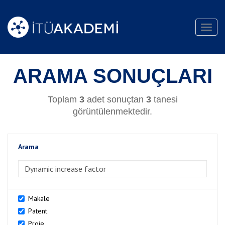
Toggl
navig
ARAMA SONUÇLARI
Toplam
3
adet sonuçtan
3
tanesi
görüntülenmektedir.
Arama
>Arama
Makale
Patent
Proje