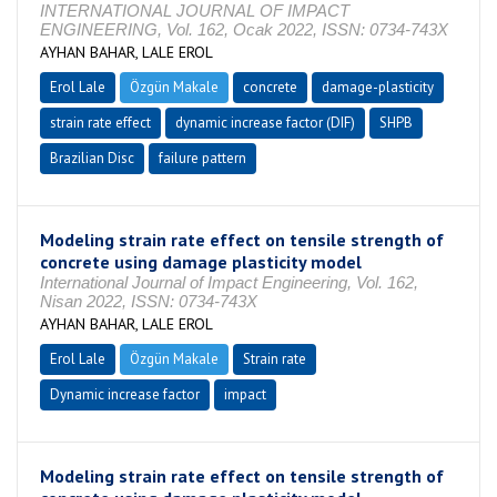
INTERNATIONAL JOURNAL OF IMPACT
ENGINEERING, Vol. 162, Ocak 2022, ISSN: 0734-743X
AYHAN BAHAR, LALE EROL
Erol Lale
Özgün Makale
concrete
damage-plasticity
strain rate effect
dynamic increase factor (DIF)
SHPB
Brazilian Disc
failure pattern
Modeling strain rate effect on tensile strength of
concrete using damage plasticity model
International Journal of Impact Engineering, Vol. 162,
Nisan 2022, ISSN: 0734-743X
AYHAN BAHAR, LALE EROL
Erol Lale
Özgün Makale
Strain rate
Dynamic increase factor
impact
Modeling strain rate effect on tensile strength of