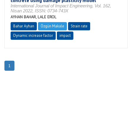
concrete using damage plasticity model
International Journal of Impact Engineering, Vol. 162,
Nisan 2022, ISSN: 0734-743X
AYHAN BAHAR, LALE EROL
Bahar Ayhan
Özgün Makale
Strain rate
Dynamic increase factor
impact
1