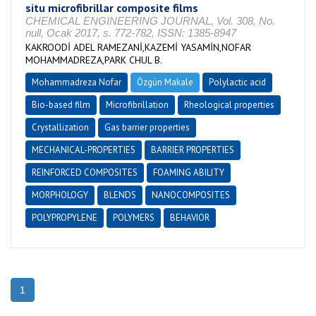
situ microfibrillar composite films
CHEMICAL ENGINEERING JOURNAL, Vol. 308, No.
null, Ocak 2017, s. 772-782, ISSN: 1385-8947
KAKROODİ ADEL RAMEZANİ,KAZEMİ YASAMİN,NOFAR
MOHAMMADREZA,PARK CHUL B.
Mohammadreza Nofar
Özgün Makale
Polylactic acid
Bio-based film
Microfibrillation
Rheological properties
Crystallization
Gas barrier properties
MECHANICAL-PROPERTIES
BARRIER PROPERTIES
REINFORCED COMPOSITES
FOAMING ABILITY
MORPHOLOGY
BLENDS
NANOCOMPOSITES
POLYPROPYLENE
POLYMERS
BEHAVIOR
1