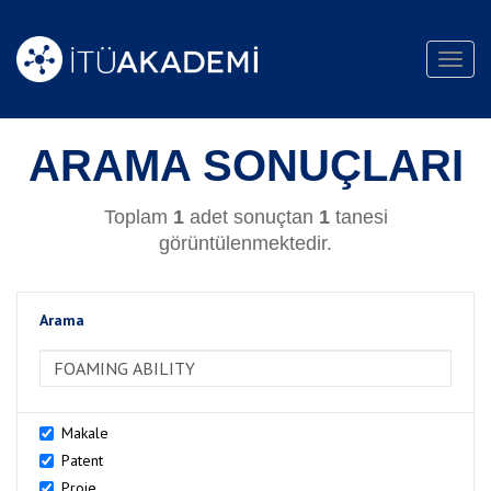
Toggl
navig
ARAMA SONUÇLARI
Toplam
1
adet sonuçtan
1
tanesi
görüntülenmektedir.
Arama
>Arama
Makale
Patent
Proje