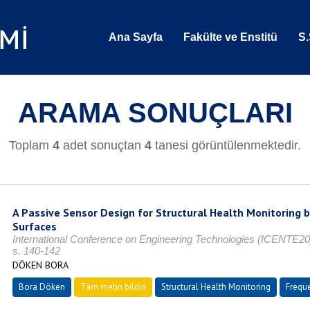
Ana Sayfa
Fakülte ve Enstitü
S.
ARAMA SONUÇLARI
Toplam
4
adet sonuçtan
4
tanesi görüntülenmektedir.
A Passive Sensor Design for Structural Health Monitoring b
Surfaces
International Conference on Engineering Technologies (ICENTE
s. 140-142
DÖKEN BORA
Bora Döken
Tam metin bildiri
Structural Health Monitoring
Freque