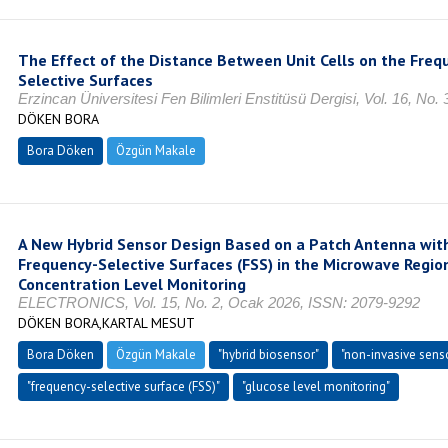
The Effect of the Distance Between Unit Cells on the Frequ
Selective Surfaces
Erzincan Üniversitesi Fen Bilimleri Enstitüsü Dergisi, Vol. 16, N
DÖKEN BORA
Bora Döken
Özgün Makale
A New Hybrid Sensor Design Based on a Patch Antenna with
Frequency-Selective Surfaces (FSS) in the Microwave Regio
Concentration Level Monitoring
ELECTRONICS, Vol. 15, No. 2, Ocak 2026, ISSN: 2079-9292
DÖKEN BORA,KARTAL MESUT
Bora Döken
Özgün Makale
"hybrid biosensor"
"non-invasive sens
"frequency-selective surface (FSS)"
"glucose level monitoring"