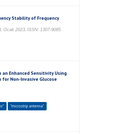
ency Stability of Frequency
o. 3, Ocak 2023, ISSN: 1307-9085
 an Enhanced Sensitivity Using
n for Non-Invasive Glucose
or"
"microstrip antenna"