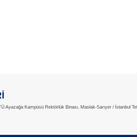
İ
 İTÜ Ayazağa Kampüsü Rektörlük Binası, Maslak-Sarıyer / İstanbul Te