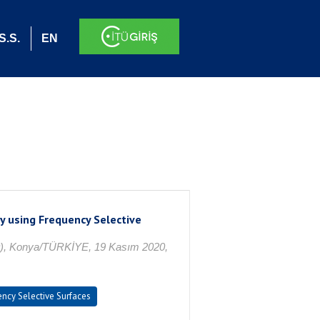
S.S.
EN
y using Frequency Selective
20), Konya/TÜRKİYE, 19 Kasım 2020,
ncy Selective Surfaces