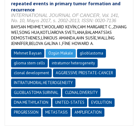
repeated events in primary tumor formation and
recurrence
INTERNATIONAL JOURNAL OF CANCER, Vol. 141,
No. 10, Mayıs 2017, s. 2002-2013, ISSN: 0020-7136
BAYSAN MEHMET,WOOLARD KEVİN,CAM MARGARET C.,ZHANG
WEİ,SONG HUA,KOTLİAROVA SVETLANA,BALAMATSİAS
DEMOSTHENES,LİNKOUS AMANDA,AHN SUSİE,WALLİNG
JENNİFER,BELOVA GALİNA I.,FİNE HOWARD A.
Mehmet Baysan
Özgün Makale
glioblastoma
glioma stem cells
intratumor heterogeneity
clonal development
AGGRESSIVE PROSTATE-CANCER
INTRATUMORAL HETEROGENEITY
GLIOBLASTOMA SURVIVAL
CLONAL DIVERSITY
DNA METHYLATION
UNITED-STATES
EVOLUTION
PROGRESSION
METASTASIS
AMPLIFICATION