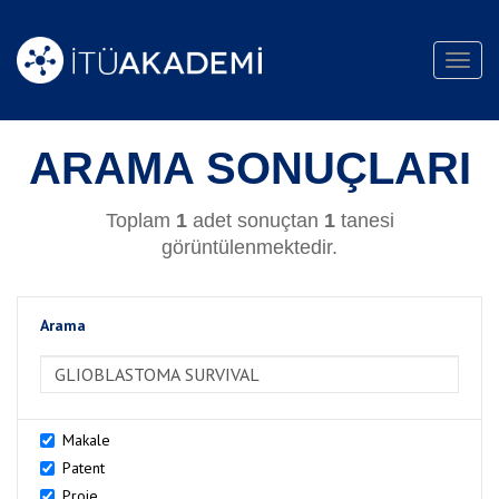
Toggl
navig
ARAMA SONUÇLARI
Toplam
1
adet sonuçtan
1
tanesi
görüntülenmektedir.
Arama
>Arama
Makale
Patent
Proje