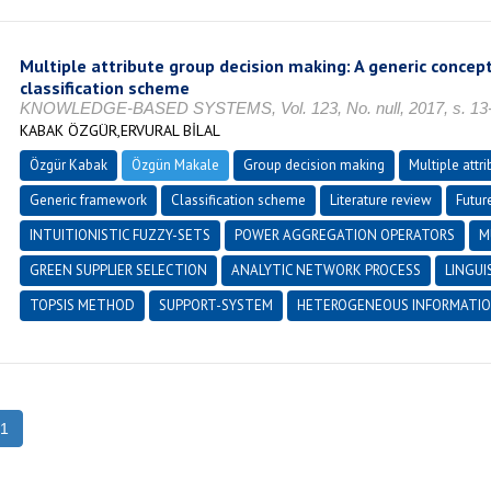
Multiple attribute group decision making: A generic conce
classification scheme
KNOWLEDGE-BASED SYSTEMS, Vol. 123, No. null, 2017, s. 13-
KABAK ÖZGÜR,ERVURAL BİLAL
Özgür Kabak
Özgün Makale
Group decision making
Multiple attr
Generic framework
Classification scheme
Literature review
Futur
INTUITIONISTIC FUZZY-SETS
POWER AGGREGATION OPERATORS
M
GREEN SUPPLIER SELECTION
ANALYTIC NETWORK PROCESS
LINGUI
TOPSIS METHOD
SUPPORT-SYSTEM
HETEROGENEOUS INFORMATI
1