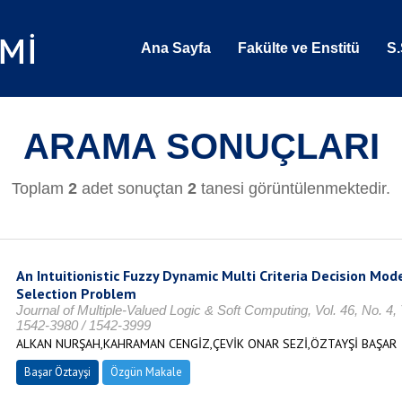
Ana Sayfa
Fakülte ve Enstitü
S.
ARAMA SONUÇLARI
Toplam
2
adet sonuçtan
2
tanesi görüntülenmektedir.
An Intuitionistic Fuzzy Dynamic Multi Criteria Decision Mode
Selection Problem
Journal of Multiple-Valued Logic & Soft Computing, Vol. 46, No. 
1542-3980 / 1542-3999
ALKAN NURŞAH,KAHRAMAN CENGİZ,ÇEVİK ONAR SEZİ,ÖZTAYŞİ BAŞAR
Başar Öztayşi
Özgün Makale