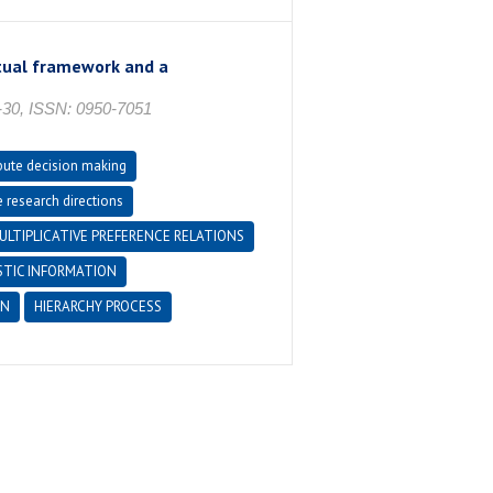
ptual framework and a
30, ISSN: 0950-7051
ibute decision making
e research directions
ULTIPLICATIVE PREFERENCE RELATIONS
STIC INFORMATION
ON
HIERARCHY PROCESS