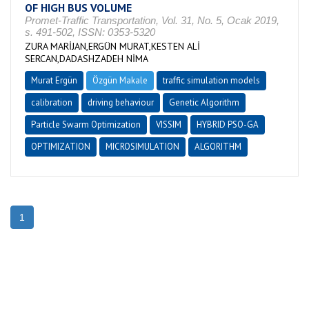
OF HIGH BUS VOLUME
Promet-Traffic Transportation, Vol. 31, No. 5, Ocak 2019,
s. 491-502, ISSN: 0353-5320
ZURA MARİJAN,ERGÜN MURAT,KESTEN ALİ
SERCAN,DADASHZADEH NİMA
Murat Ergün
Özgün Makale
traffic simulation models
calibration
driving behaviour
Genetic Algorithm
Particle Swarm Optimization
VISSIM
HYBRID PSO-GA
OPTIMIZATION
MICROSIMULATION
ALGORITHM
1