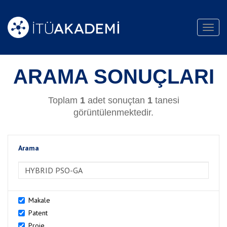
Toggl
navig
ARAMA SONUÇLARI
Toplam
1
adet sonuçtan
1
tanesi
görüntülenmektedir.
Arama
>Arama
Makale
Patent
Proje