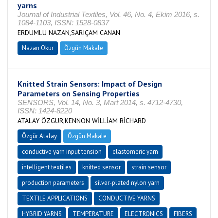
yarns
Journal of Industrial Textiles, Vol. 46, No. 4, Ekim 2016, s.
1084-1103, ISSN: 1528-0837
ERDUMLU NAZAN,SARIÇAM CANAN
Nazan Okur
Özgün Makale
Knitted Strain Sensors: Impact of Design
Parameters on Sensing Properties
SENSORS, Vol. 14, No. 3, Mart 2014, s. 4712-4730,
ISSN: 1424-8220
ATALAY ÖZGÜR,KENNON WİLLİAM RİCHARD
Özgür Atalay
Özgün Makale
conductive yarn input tension
elastomeric yarn
intelligent textiles
knitted sensor
strain sensor
production parameters
silver-plated nylon yarn
TEXTILE APPLICATIONS
CONDUCTIVE YARNS
HYBRID YARNS
TEMPERATURE
ELECTRONICS
FIBERS