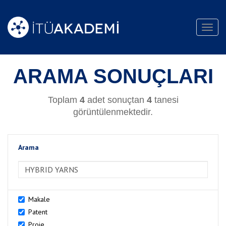
Toggl
navig
ARAMA SONUÇLARI
Toplam
4
adet sonuçtan
4
tanesi
görüntülenmektedir.
Arama
>Arama
Makale
Patent
Proje