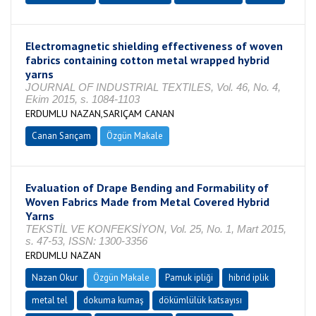
Electromagnetic shielding effectiveness of woven
fabrics containing cotton metal wrapped hybrid
yarns
JOURNAL OF INDUSTRIAL TEXTILES, Vol. 46, No. 4,
Ekim 2015, s. 1084-1103
ERDUMLU NAZAN,SARIÇAM CANAN
Canan Sarıçam
Özgün Makale
Evaluation of Drape Bending and Formability of
Woven Fabrics Made from Metal Covered Hybrid
Yarns
TEKSTİL VE KONFEKSİYON, Vol. 25, No. 1, Mart 2015,
s. 47-53, ISSN: 1300-3356
ERDUMLU NAZAN
Nazan Okur
Özgün Makale
Pamuk ipliği
hibrid iplik
metal tel
dokuma kumaş
dökümlülük katsayısı