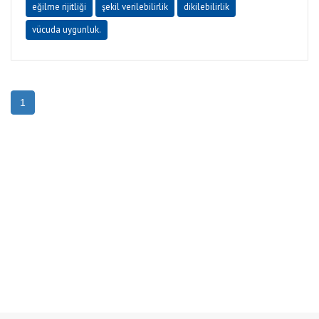
eğilme rijitliği
şekil verilebilirlik
dikilebilirlik
vücuda uygunluk.
1